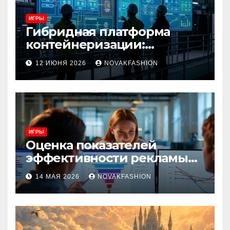
ИГРЫ
Гибридная платформа
контейнеризации:
архитектура, особенности
12 ИЮНЯ 2026
NOVAKFASHION
и сценарии использования
ИГРЫ
Оценка показателей
эффективности рекламы
при атрибуции
14 МАЯ 2026
NOVAKFASHION
множественных точек
касания