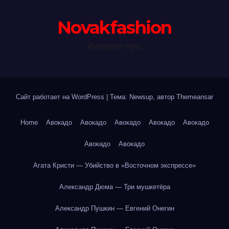
Novakfashion
Интернет-путь
Сайт работает на WordPress
|
Тема: Newsup, автор
Themeansar
Home
Авокадо
Авокадо
Авокадо
Авокадо
Авокадо
Авокадо
Авокадо
Агата Кристи — Убийство в «Восточном экспрессе»
Александр Дюма — Три мушкетёра
Александр Пушкин — Евгений Онегин