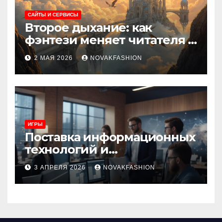
САЙТЫ И СЕРВИСЫ
Второе дыхание: как
фэнтези меняет читателя и
культуру
2 МАЯ 2026
NOVAKFASHION
ИГРЫ
Поставка информационных
технологий и
инновационные решения
3 АПРЕЛЯ 2026
NOVAKFASHION