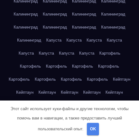
Калининград
Калининград
Калининград
Калининград
Калининград
Калининград
Калининград
Калининград
Калининград
Калининград
Калининград
Калининград
Калининград
Капуста
Капуста
Капуста
Капуста
Капуста
Капуста
Капуста
Капуста
Картофель
Картофель
Картофель
Картофель
Картофель
Картофель
Картофель
Картофель
Картофель
Кейптаун
Кейптаун
Кейптаун
Кейптаун
Кейптаун
Кейптаун
Кейптаун
Кейптаун
Кейптаун
Кейптаун
Кейптаун
Этот сайт использует куки-файлы и другие технологии, чтобы
помочь вам в навигации, а также предоставить лучший
Кейптаун
Кейптаун
Кейптаун
Кейптаун
Кейптаун
пользовательский опыт.
OK
Кейптаун
Кейптаун
Кейптаун
Кейптаун
Кейптаун