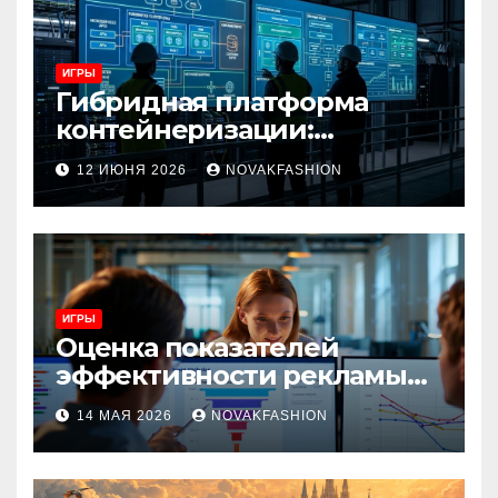
ИГРЫ
Гибридная платформа
контейнеризации:
архитектура, особенности
12 ИЮНЯ 2026
NOVAKFASHION
и сценарии использования
ИГРЫ
Оценка показателей
эффективности рекламы
при атрибуции
14 МАЯ 2026
NOVAKFASHION
множественных точек
касания