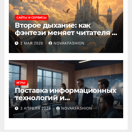
САЙТЫ И СЕРВИСЫ
Второе дыхание: как
фэнтези меняет читателя и
культуру
2 МАЯ 2026
NOVAKFASHION
ИГРЫ
Поставка информационных
технологий и
инновационные решения
3 АПРЕЛЯ 2026
NOVAKFASHION