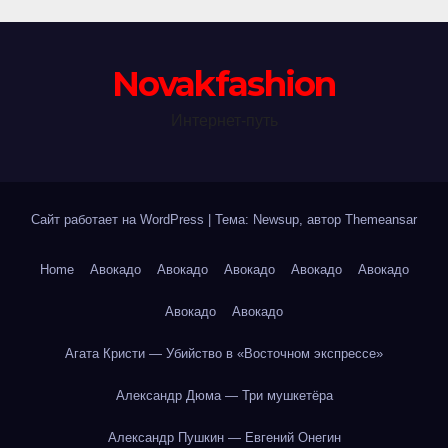
Novakfashion
Интернет-путь
Сайт работает на WordPress
|
Тема: Newsup, автор
Themeansar
Home
Авокадо
Авокадо
Авокадо
Авокадо
Авокадо
Авокадо
Авокадо
Агата Кристи — Убийство в «Восточном экспрессе»
Александр Дюма — Три мушкетёра
Александр Пушкин — Евгений Онегин