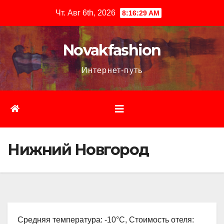
Перейти
Чт. Авг 6th, 2026
8:16:30 AM
к
содержимому
Novakfashion
Интернет-путь
Нижний Новгород
Средняя температура: -10°C, Стоимость отеля: