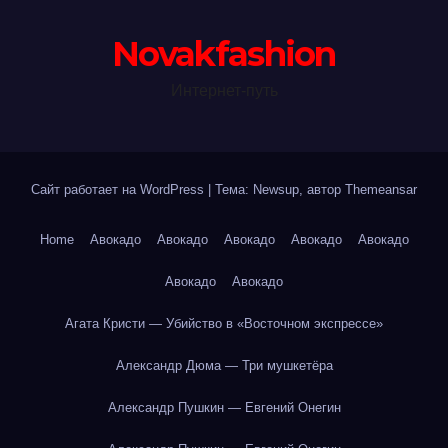
Novakfashion
Интернет-путь
Сайт работает на WordPress
|
Тема: Newsup, автор
Themeansar
Home
Авокадо
Авокадо
Авокадо
Авокадо
Авокадо
Авокадо
Авокадо
Агата Кристи — Убийство в «Восточном экспрессе»
Александр Дюма — Три мушкетёра
Александр Пушкин — Евгений Онегин