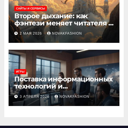
САЙТЫ И СЕРВИСЫ
Второе дыхание: как
фэнтези меняет читателя и
культуру
2 МАЯ 2026
NOVAKFASHION
ИГРЫ
Поставка информационных
технологий и
инновационные решения
3 АПРЕЛЯ 2026
NOVAKFASHION