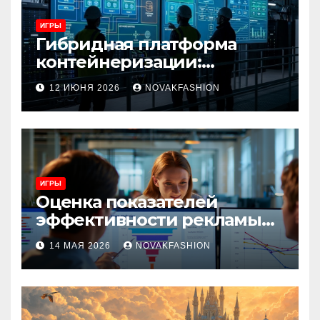
ИГРЫ
Гибридная платформа
контейнеризации:
архитектура, особенности
12 ИЮНЯ 2026
NOVAKFASHION
и сценарии использования
ИГРЫ
Оценка показателей
эффективности рекламы
при атрибуции
14 МАЯ 2026
NOVAKFASHION
множественных точек
касания