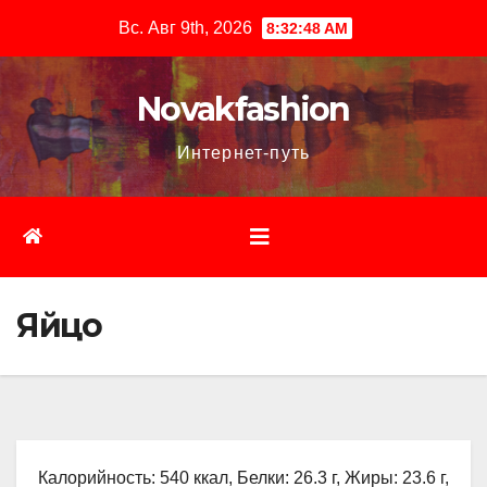
Перейти
Вс. Авг 9th, 2026
8:32:49 AM
к
содержимому
Novakfashion
Интернет-путь
Яйцо
Калорийность: 540 ккал, Белки: 26.3 г, Жиры: 23.6 г,