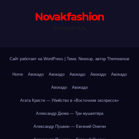
Novakfashion
Интернет-путь
Сайт работает на WordPress
|
Тема: Newsup, автор
Themeansar
Home
Авокадо
Авокадо
Авокадо
Авокадо
Авокадо
Авокадо
Авокадо
Агата Кристи — Убийство в «Восточном экспрессе»
Александр Дюма — Три мушкетёра
Александр Пушкин — Евгений Онегин