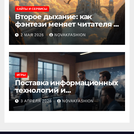
САЙТЫ И СЕРВИСЫ
Второе дыхание: как
фэнтези меняет читателя и
культуру
2 МАЯ 2026
NOVAKFASHION
ИГРЫ
Поставка информационных
технологий и
инновационные решения
3 АПРЕЛЯ 2026
NOVAKFASHION