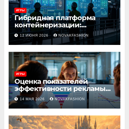
ИГРЫ
Гибридная платформа
контейнеризации:
архитектура, особенности
12 ИЮНЯ 2026
NOVAKFASHION
и сценарии использования
ИГРЫ
Оценка показателей
эффективности рекламы
при атрибуции
14 МАЯ 2026
NOVAKFASHION
множественных точек
касания