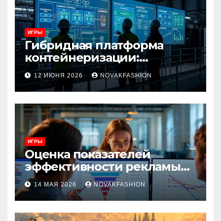
ИГРЫ
Гибридная платформа
контейнеризации:
архитектура, особенности
12 ИЮНЯ 2026
NOVAKFASHION
и сценарии использования
ИГРЫ
Оценка показателей
эффективности рекламы
при атрибуции
14 МАЯ 2026
NOVAKFASHION
множественных точек
касания