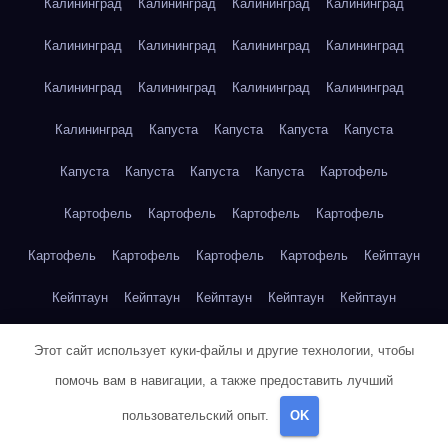
Калининград
Калининград
Калининград
Калининград
Калининград
Калининград
Калининград
Калининград
Калининград
Калининград
Калининград
Калининград
Калининград
Капуста
Капуста
Капуста
Капуста
Капуста
Капуста
Капуста
Капуста
Картофель
Картофель
Картофель
Картофель
Картофель
Картофель
Картофель
Картофель
Картофель
Кейптаун
Кейптаун
Кейптаун
Кейптаун
Кейптаун
Кейптаун
Кейптаун
Кейптаун
Кейптаун
Кейптаун
Кейптаун
Этот сайт использует куки-файлы и другие технологии, чтобы
помочь вам в навигации, а также предоставить лучший
Кейптаун
Кейптаун
Кейптаун
Кейптаун
Кейптаун
пользовательский опыт.
OK
Кейптаун
Кейптаун
Кейптаун
Кейптаун
Кейптаун