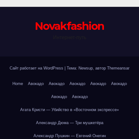
Novakfashion
Интернет-путь
Сайт работает на WordPress
|
Тема: Newsup, автор
Themeansar
Home
Авокадо
Авокадо
Авокадо
Авокадо
Авокадо
Авокадо
Авокадо
Агата Кристи — Убийство в «Восточном экспрессе»
Александр Дюма — Три мушкетёра
Александр Пушкин — Евгений Онегин