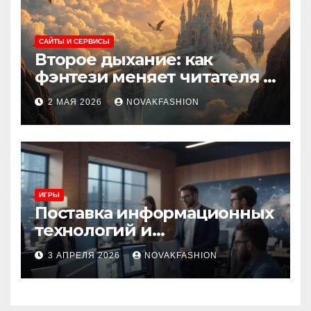
САЙТЫ И СЕРВИСЫ
Второе дыхание: как
фэнтези меняет читателя и
культуру
2 МАЯ 2026
NOVAKFASHION
ИГРЫ
Поставка информационных
технологий и
инновационные решения
3 АПРЕЛЯ 2026
NOVAKFASHION