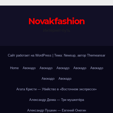
Novakfashion
Интернет-путь
Сайт работает на WordPress
|
Тема: Newsup, автор
Themeansar
Home
Авокадо
Авокадо
Авокадо
Авокадо
Авокадо
Авокадо
Авокадо
Агата Кристи — Убийство в «Восточном экспрессе»
Александр Дюма — Три мушкетёра
Александр Пушкин — Евгений Онегин