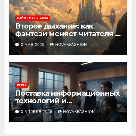
САЙТЫ И СЕРВИСЫ
Второе дыхание: как
фэнтези меняет читателя и
культуру
2 МАЯ 2026
NOVAKFASHION
ИГРЫ
Поставка информационных
технологий и
инновационные решения
3 АПРЕЛЯ 2026
NOVAKFASHION