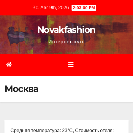
Перейти
Вс. Авг 9th, 2026
2:03:01 PM
к
содержимому
Novakfashion
Интернет-путь
Москва
Средняя температура: 23°C, Стоимость отеля: