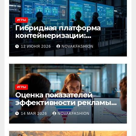
ИГРЫ
Гибридная платформа
контейнеризации:
архитектура, особенности
12 ИЮНЯ 2026
NOVAKFASHION
и сценарии использования
ИГРЫ
Оценка показателей
эффективности рекламы
при атрибуции
14 МАЯ 2026
NOVAKFASHION
множественных точек
касания