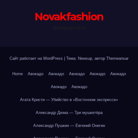
Novakfashion
Интернет-путь
Сайт работает на WordPress
|
Тема: Newsup, автор
Themeansar
Home
Авокадо
Авокадо
Авокадо
Авокадо
Авокадо
Авокадо
Авокадо
Агата Кристи — Убийство в «Восточном экспрессе»
Александр Дюма — Три мушкетёра
Александр Пушкин — Евгений Онегин