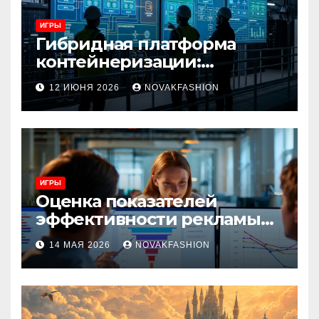
ИГРЫ
Гибридная платформа
контейнеризации:
архитектура, особенности
12 ИЮНЯ 2026
NOVAKFASHION
и сценарии использования
ИГРЫ
Оценка показателей
эффективности рекламы
при атрибуции
14 МАЯ 2026
NOVAKFASHION
множественных точек
касания