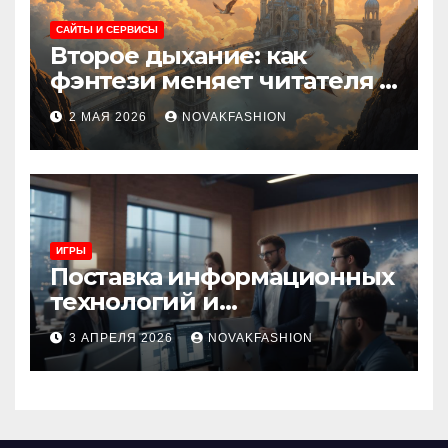
САЙТЫ И СЕРВИСЫ
Второе дыхание: как
фэнтези меняет читателя и
культуру
2 МАЯ 2026
NOVAKFASHION
ИГРЫ
Поставка информационных
технологий и
инновационные решения
3 АПРЕЛЯ 2026
NOVAKFASHION