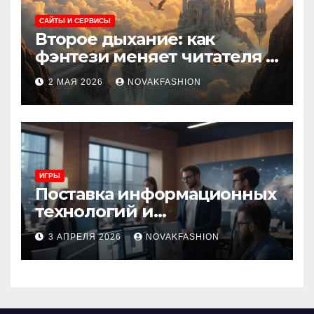
САЙТЫ И СЕРВИСЫ
Второе дыхание: как
фэнтези меняет читателя и
культуру
2 МАЯ 2026
NOVAKFASHION
ИГРЫ
Поставка информационных
технологий и
инновационные решения
3 АПРЕЛЯ 2026
NOVAKFASHION