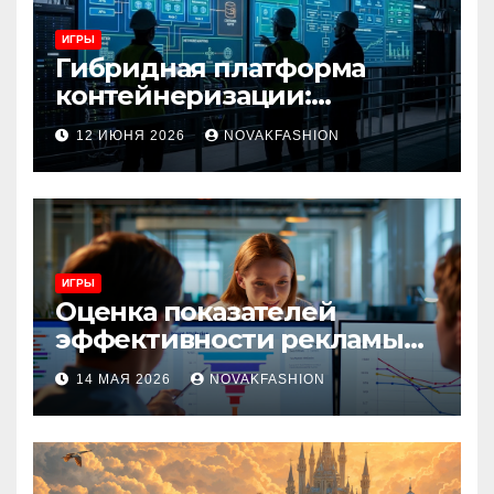
ИГРЫ
Гибридная платформа
контейнеризации:
архитектура, особенности
12 ИЮНЯ 2026
NOVAKFASHION
и сценарии использования
ИГРЫ
Оценка показателей
эффективности рекламы
при атрибуции
14 МАЯ 2026
NOVAKFASHION
множественных точек
касания