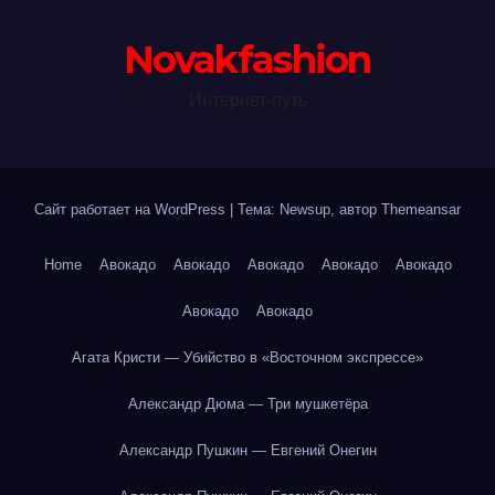
Novakfashion
Интернет-путь
Сайт работает на WordPress
|
Тема: Newsup, автор
Themeansar
Home
Авокадо
Авокадо
Авокадо
Авокадо
Авокадо
Авокадо
Авокадо
Агата Кристи — Убийство в «Восточном экспрессе»
Александр Дюма — Три мушкетёра
Александр Пушкин — Евгений Онегин