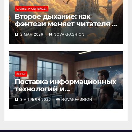
САЙТЫ И СЕРВИСЫ
Второе дыхание: как
фэнтези меняет читателя и
культуру
2 МАЯ 2026
NOVAKFASHION
ИГРЫ
Поставка информационных
технологий и
инновационные решения
3 АПРЕЛЯ 2026
NOVAKFASHION