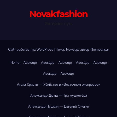
Novakfashion
Интернет-путь
Сайт работает на WordPress
|
Тема: Newsup, автор
Themeansar
Home
Авокадо
Авокадо
Авокадо
Авокадо
Авокадо
Авокадо
Авокадо
Агата Кристи — Убийство в «Восточном экспрессе»
Александр Дюма — Три мушкетёра
Александр Пушкин — Евгений Онегин