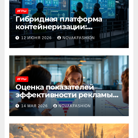
ИГРЫ
Гибридная платформа
контейнеризации:
архитектура, особенности
12 ИЮНЯ 2026
NOVAKFASHION
и сценарии использования
ИГРЫ
Оценка показателей
эффективности рекламы
при атрибуции
14 МАЯ 2026
NOVAKFASHION
множественных точек
касания