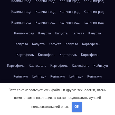
Калининград
Калининград
Калининград
Калининград
Калининград
Калининград
Калининград
Калининград
Калининград
Калининград
Калининград
Калининград
Калининград
Капуста
Капуста
Капуста
Капуста
Капуста
Капуста
Капуста
Капуста
Картофель
Картофель
Картофель
Картофель
Картофель
Картофель
Картофель
Картофель
Картофель
Кейптаун
Кейптаун
Кейптаун
Кейптаун
Кейптаун
Кейптаун
Кейптаун
Кейптаун
Кейптаун
Кейптаун
Кейптаун
Этот сайт использует куки-файлы и другие технологии, чтобы
помочь вам в навигации, а также предоставить лучший
Кейптаун
Кейптаун
Кейптаун
Кейптаун
Кейптаун
пользовательский опыт.
OK
Кейптаун
Кейптаун
Кейптаун
Кейптаун
Кейптаун