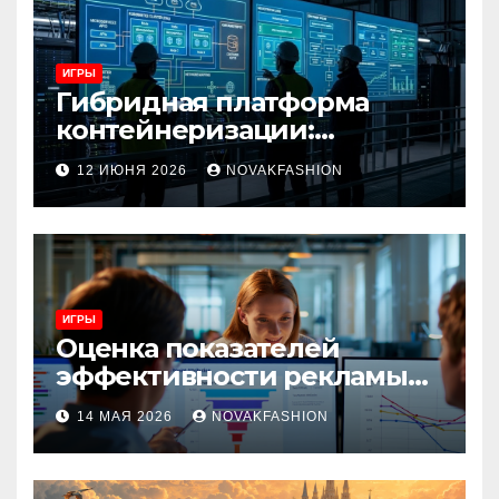
ИГРЫ
Гибридная платформа
контейнеризации:
архитектура, особенности
12 ИЮНЯ 2026
NOVAKFASHION
и сценарии использования
ИГРЫ
Оценка показателей
эффективности рекламы
при атрибуции
14 МАЯ 2026
NOVAKFASHION
множественных точек
касания