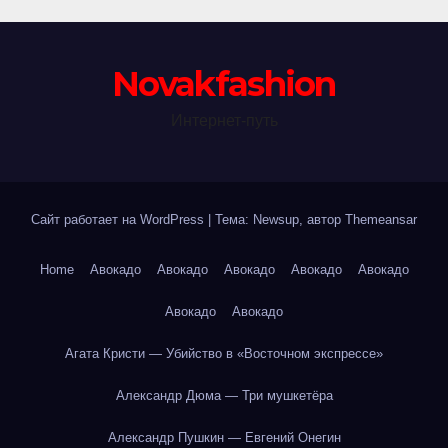
Novakfashion
Интернет-путь
Сайт работает на WordPress
|
Тема: Newsup, автор
Themeansar
Home
Авокадо
Авокадо
Авокадо
Авокадо
Авокадо
Авокадо
Авокадо
Агата Кристи — Убийство в «Восточном экспрессе»
Александр Дюма — Три мушкетёра
Александр Пушкин — Евгений Онегин