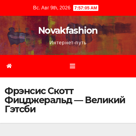
Перейти
Вс. Авг 9th, 2026
7:57:06 AM
к
содержимому
Novakfashion
Интернет-путь
Фрэнсис Скотт
Фицджеральд — Великий
Гэтсби