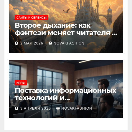
САЙТЫ И СЕРВИСЫ
Второе дыхание: как
фэнтези меняет читателя и
культуру
2 МАЯ 2026
NOVAKFASHION
ИГРЫ
Поставка информационных
технологий и
инновационные решения
3 АПРЕЛЯ 2026
NOVAKFASHION