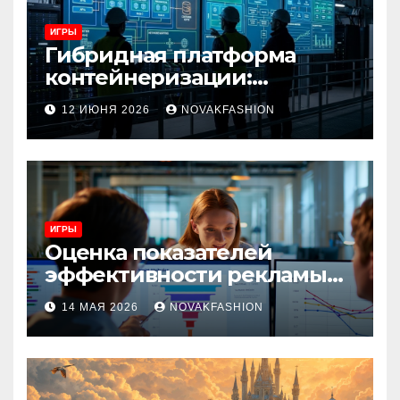
ИГРЫ
Гибридная платформа
контейнеризации:
архитектура, особенности
12 ИЮНЯ 2026
NOVAKFASHION
и сценарии использования
ИГРЫ
Оценка показателей
эффективности рекламы
при атрибуции
14 МАЯ 2026
NOVAKFASHION
множественных точек
касания