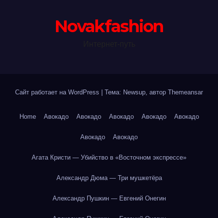
Novakfashion
Интернет-путь
Сайт работает на WordPress
|
Тема: Newsup, автор
Themeansar
Home
Авокадо
Авокадо
Авокадо
Авокадо
Авокадо
Авокадо
Авокадо
Агата Кристи — Убийство в «Восточном экспрессе»
Александр Дюма — Три мушкетёра
Александр Пушкин — Евгений Онегин