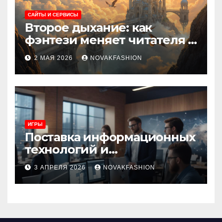
САЙТЫ И СЕРВИСЫ
Второе дыхание: как
фэнтези меняет читателя и
культуру
2 МАЯ 2026
NOVAKFASHION
ИГРЫ
Поставка информационных
технологий и
инновационные решения
3 АПРЕЛЯ 2026
NOVAKFASHION