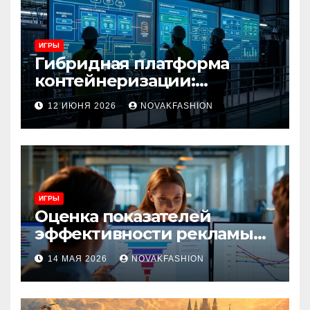
ИГРЫ
Гибридная платформа
контейнеризации:
архитектура, особенности
12 ИЮНЯ 2026
NOVAKFASHION
и сценарии использования
ИГРЫ
Оценка показателей
эффективности рекламы
при атрибуции
14 МАЯ 2026
NOVAKFASHION
множественных точек
касания