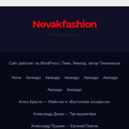
Novakfashion
Интернет-путь
Сайт работает на WordPress
|
Тема: Newsup, автор
Themeansar
Home
Авокадо
Авокадо
Авокадо
Авокадо
Авокадо
Авокадо
Авокадо
Агата Кристи — Убийство в «Восточном экспрессе»
Александр Дюма — Три мушкетёра
Александр Пушкин — Евгений Онегин