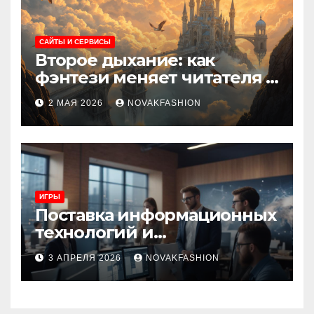
САЙТЫ И СЕРВИСЫ
Второе дыхание: как
фэнтези меняет читателя и
культуру
2 МАЯ 2026
NOVAKFASHION
ИГРЫ
Поставка информационных
технологий и
инновационные решения
3 АПРЕЛЯ 2026
NOVAKFASHION