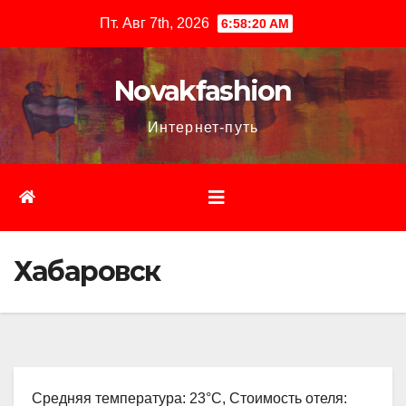
Перейти
Пт. Авг 7th, 2026
6:58:21 AM
к
содержимому
Novakfashion
Интернет-путь
Хабаровск
Средняя температура: 23°C, Стоимость отеля: