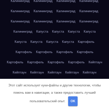
Калининград
Калининград
Калининград
Калининград
Калининград
Калининград
Калининград
Калининград
Калининград
Калининград
Калининград
Калининград
Калининград
Капуста
Капуста
Капуста
Капуста
Капуста
Капуста
Капуста
Капуста
Картофель
Картофель
Картофель
Картофель
Картофель
Картофель
Картофель
Картофель
Картофель
Кейптаун
Кейптаун
Кейптаун
Кейптаун
Кейптаун
Кейптаун
Кейптаун
Кейптаун
Кейптаун
Кейптаун
Кейптаун
Этот сайт использует куки-файлы и другие технологии, чтобы
помочь вам в навигации, а также предоставить лучший
Кейптаун
Кейптаун
Кейптаун
Кейптаун
Кейптаун
пользовательский опыт.
OK
Кейптаун
Кейптаун
Кейптаун
Кейптаун
Кейптаун