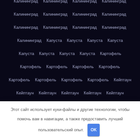
Калининград
Калининград
Калининград
Калининград
Калининград
Калининград
Калининград
Калининград
Калининград
Калининград
Калининград
Калининград
Калининград
Капуста
Капуста
Капуста
Капуста
Капуста
Капуста
Капуста
Капуста
Картофель
Картофель
Картофель
Картофель
Картофель
Картофель
Картофель
Картофель
Картофель
Кейптаун
Кейптаун
Кейптаун
Кейптаун
Кейптаун
Кейптаун
Кейптаун
Кейптаун
Кейптаун
Кейптаун
Кейптаун
Этот сайт использует куки-файлы и другие технологии, чтобы
помочь вам в навигации, а также предоставить лучший
Кейптаун
Кейптаун
Кейптаун
Кейптаун
Кейптаун
пользовательский опыт.
OK
Кейптаун
Кейптаун
Кейптаун
Кейптаун
Кейптаун