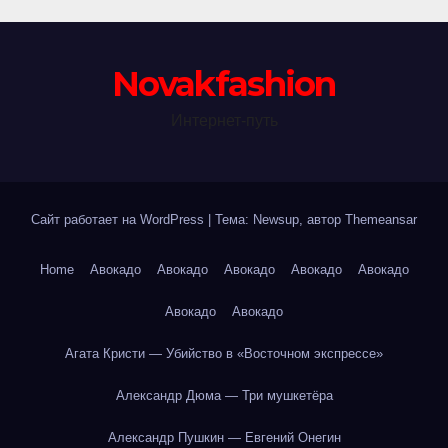
Novakfashion
Интернет-путь
Сайт работает на WordPress
|
Тема: Newsup, автор
Themeansar
Home
Авокадо
Авокадо
Авокадо
Авокадо
Авокадо
Авокадо
Авокадо
Агата Кристи — Убийство в «Восточном экспрессе»
Александр Дюма — Три мушкетёра
Александр Пушкин — Евгений Онегин