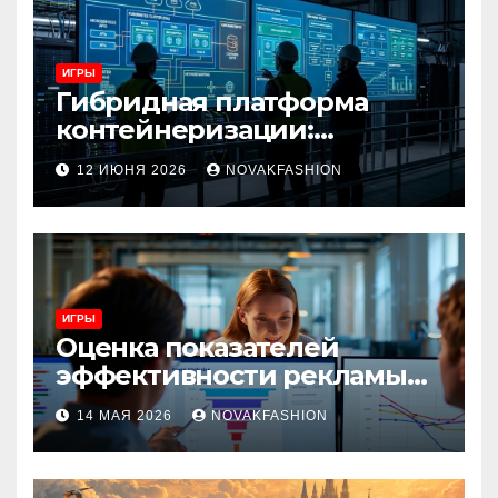
ИГРЫ
Гибридная платформа
контейнеризации:
архитектура, особенности
12 ИЮНЯ 2026
NOVAKFASHION
и сценарии использования
ИГРЫ
Оценка показателей
эффективности рекламы
при атрибуции
14 МАЯ 2026
NOVAKFASHION
множественных точек
касания