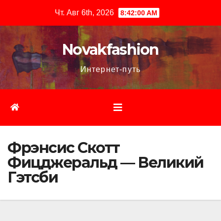
Перейти
Чт. Авг 6th, 2026
8:42:01 AM
к
содержимому
Novakfashion
Интернет-путь
Фрэнсис Скотт
Фицджеральд — Великий
Гэтсби