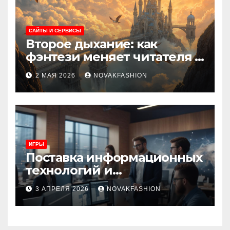
САЙТЫ И СЕРВИСЫ
Второе дыхание: как
фэнтези меняет читателя и
культуру
2 МАЯ 2026
NOVAKFASHION
ИГРЫ
Поставка информационных
технологий и
инновационные решения
3 АПРЕЛЯ 2026
NOVAKFASHION