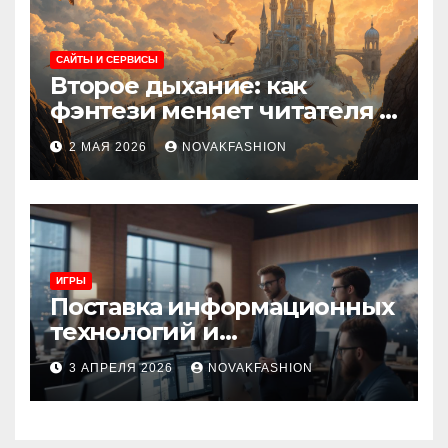
САЙТЫ И СЕРВИСЫ
Второе дыхание: как
фэнтези меняет читателя и
культуру
2 МАЯ 2026
NOVAKFASHION
ИГРЫ
Поставка информационных
технологий и
инновационные решения
3 АПРЕЛЯ 2026
NOVAKFASHION