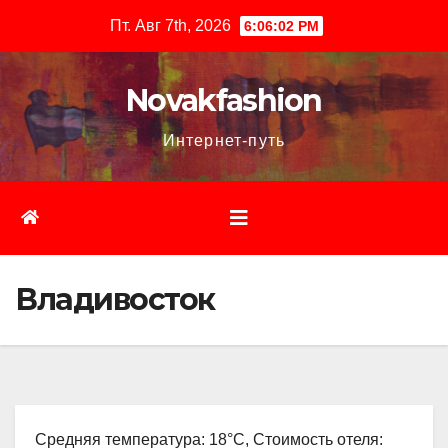
Перейти
Пт. Авг 7th, 2026
6:06:04 PM
к
содержимому
Novakfashion
Интернет-путь
Владивосток
Средняя температура: 18°C, Стоимость отеля: