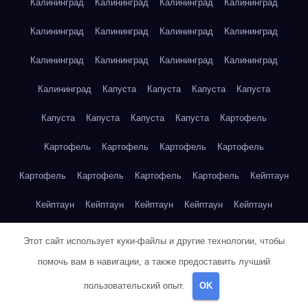
Калининград
Калининград
Калининград
Калининград
Калининград
Калининград
Калининград
Калининград
Калининград
Калининград
Калининград
Калининград
Калининград
Капуста
Капуста
Капуста
Капуста
Капуста
Капуста
Капуста
Капуста
Картофель
Картофель
Картофель
Картофель
Картофель
Картофель
Картофель
Картофель
Картофель
Кейптаун
Кейптаун
Кейптаун
Кейптаун
Кейптаун
Кейптаун
Кейптаун
Кейптаун
Кейптаун
Кейптаун
Кейптаун
Этот сайт использует куки-файлы и другие технологии, чтобы
помочь вам в навигации, а также предоставить лучший
Кейптаун
Кейптаун
Кейптаун
Кейптаун
Кейптаун
пользовательский опыт.
OK
Кейптаун
Кейптаун
Кейптаун
Кейптаун
Кейптаун