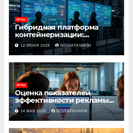
ИГРЫ
Гибридная платформа
контейнеризации:
архитектура, особенности
12 ИЮНЯ 2026
NOVAKFASHION
и сценарии использования
ИГРЫ
Оценка показателей
эффективности рекламы
при атрибуции
14 МАЯ 2026
NOVAKFASHION
множественных точек
касания