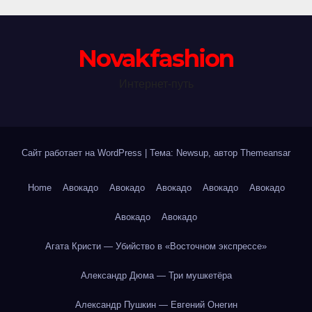
Novakfashion
Интернет-путь
Сайт работает на WordPress
|
Тема: Newsup, автор
Themeansar
Home
Авокадо
Авокадо
Авокадо
Авокадо
Авокадо
Авокадо
Авокадо
Агата Кристи — Убийство в «Восточном экспрессе»
Александр Дюма — Три мушкетёра
Александр Пушкин — Евгений Онегин