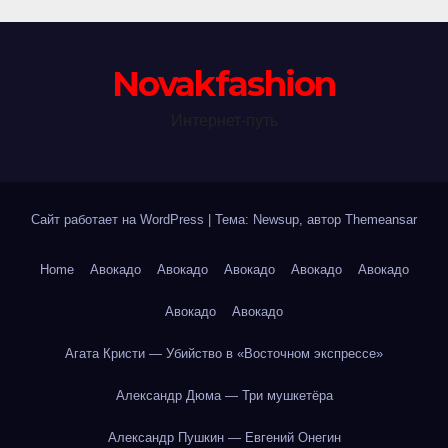
Novakfashion
Интернет-путь
Сайт работает на WordPress
|
Тема: Newsup, автор
Themeansar
Home
Авокадо
Авокадо
Авокадо
Авокадо
Авокадо
Авокадо
Авокадо
Агата Кристи — Убийство в «Восточном экспрессе»
Александр Дюма — Три мушкетёра
Александр Пушкин — Евгений Онегин