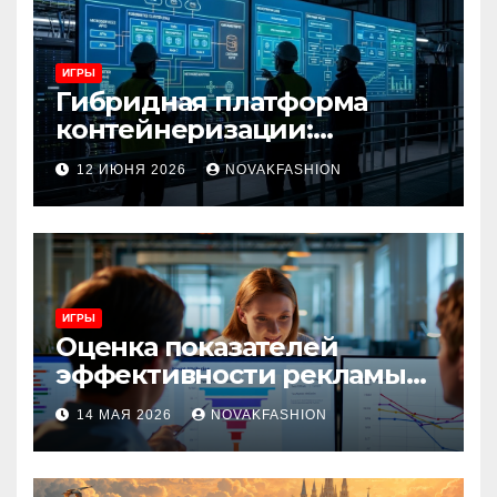
ИГРЫ
Гибридная платформа
контейнеризации:
архитектура, особенности
12 ИЮНЯ 2026
NOVAKFASHION
и сценарии использования
ИГРЫ
Оценка показателей
эффективности рекламы
при атрибуции
14 МАЯ 2026
NOVAKFASHION
множественных точек
касания