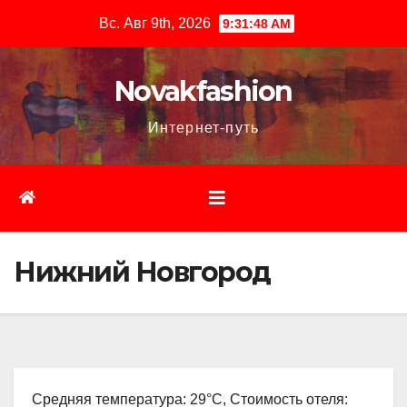
Перейти
Вс. Авг 9th, 2026
9:31:49 AM
к
содержимому
Novakfashion
Интернет-путь
Нижний Новгород
Средняя температура: 29°C, Стоимость отеля: