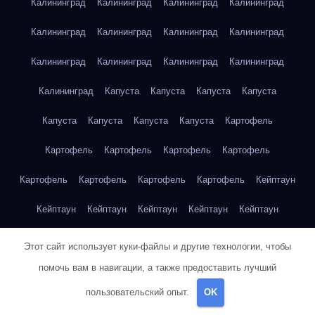
Калининград
Калининград
Калининград
Калининград
Калининград
Калининград
Калининград
Калининград
Калининград
Калининград
Калининград
Калининград
Калининград
Капуста
Капуста
Капуста
Капуста
Капуста
Капуста
Капуста
Капуста
Картофель
Картофель
Картофель
Картофель
Картофель
Картофель
Картофель
Картофель
Картофель
Кейптаун
Кейптаун
Кейптаун
Кейптаун
Кейптаун
Кейптаун
Кейптаун
Кейптаун
Кейптаун
Кейптаун
Кейптаун
Этот сайт использует куки-файлы и другие технологии, чтобы
помочь вам в навигации, а также предоставить лучший
Кейптаун
Кейптаун
Кейптаун
Кейптаун
Кейптаун
пользовательский опыт.
OK
Кейптаун
Кейптаун
Кейптаун
Кейптаун
Кейптаун