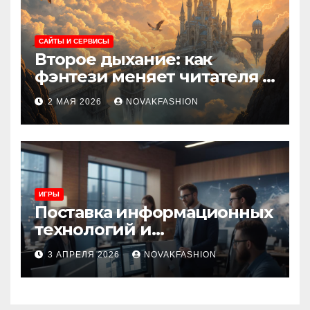
САЙТЫ И СЕРВИСЫ
Второе дыхание: как
фэнтези меняет читателя и
культуру
2 МАЯ 2026
NOVAKFASHION
ИГРЫ
Поставка информационных
технологий и
инновационные решения
3 АПРЕЛЯ 2026
NOVAKFASHION