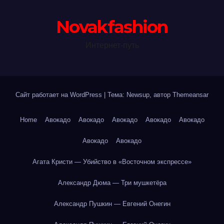
Novakfashion
Интернет-путь
Сайт работает на WordPress
|
Тема: Newsup, автор
Themeansar
Home
Авокадо
Авокадо
Авокадо
Авокадо
Авокадо
Авокадо
Авокадо
Агата Кристи — Убийство в «Восточном экспрессе»
Александр Дюма — Три мушкетёра
Александр Пушкин — Евгений Онегин