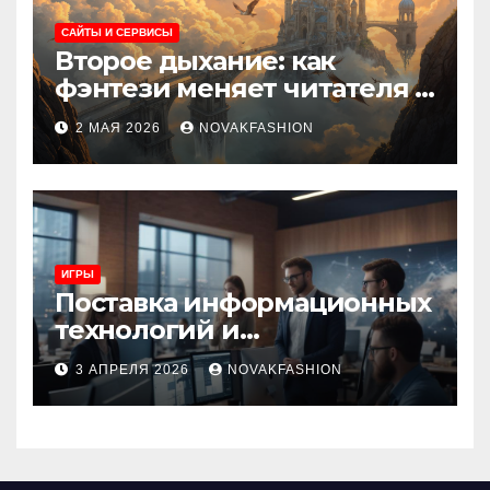
САЙТЫ И СЕРВИСЫ
Второе дыхание: как
фэнтези меняет читателя и
культуру
2 МАЯ 2026
NOVAKFASHION
ИГРЫ
Поставка информационных
технологий и
инновационные решения
3 АПРЕЛЯ 2026
NOVAKFASHION