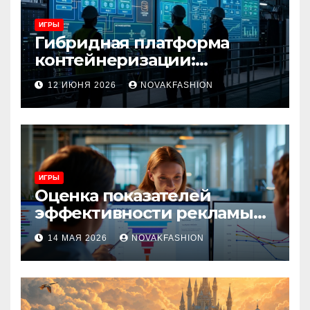
ИГРЫ
Гибридная платформа
контейнеризации:
архитектура, особенности
12 ИЮНЯ 2026
NOVAKFASHION
и сценарии использования
ИГРЫ
Оценка показателей
эффективности рекламы
при атрибуции
14 МАЯ 2026
NOVAKFASHION
множественных точек
касания