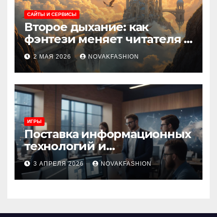
САЙТЫ И СЕРВИСЫ
Второе дыхание: как
фэнтези меняет читателя и
культуру
2 МАЯ 2026
NOVAKFASHION
ИГРЫ
Поставка информационных
технологий и
инновационные решения
3 АПРЕЛЯ 2026
NOVAKFASHION