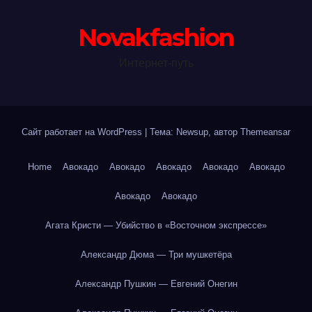
Novakfashion
Интернет-путь
Сайт работает на WordPress
|
Тема: Newsup, автор
Themeansar
Home
Авокадо
Авокадо
Авокадо
Авокадо
Авокадо
Авокадо
Авокадо
Агата Кристи — Убийство в «Восточном экспрессе»
Александр Дюма — Три мушкетёра
Александр Пушкин — Евгений Онегин