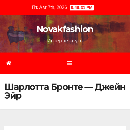
Перейти
Пт. Авг 7th, 2026
8:46:32 PM
к
содержимому
Novakfashion
Интернет-путь
Шарлотта Бронте — Джейн
Эйр