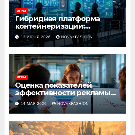
ИГРЫ
Гибридная платформа
контейнеризации:
архитектура, особенности
12 ИЮНЯ 2026
NOVAKFASHION
и сценарии использования
ИГРЫ
Оценка показателей
эффективности рекламы
при атрибуции
14 МАЯ 2026
NOVAKFASHION
множественных точек
касания