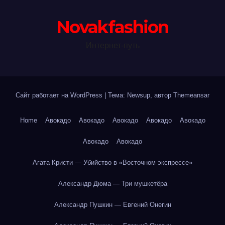
Novakfashion
Интернет-путь
Сайт работает на WordPress
|
Тема: Newsup, автор
Themeansar
Home
Авокадо
Авокадо
Авокадо
Авокадо
Авокадо
Авокадо
Авокадо
Агата Кристи — Убийство в «Восточном экспрессе»
Александр Дюма — Три мушкетёра
Александр Пушкин — Евгений Онегин