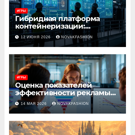
ИГРЫ
Гибридная платформа
контейнеризации:
архитектура, особенности
12 ИЮНЯ 2026
NOVAKFASHION
и сценарии использования
ИГРЫ
Оценка показателей
эффективности рекламы
при атрибуции
14 МАЯ 2026
NOVAKFASHION
множественных точек
касания