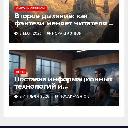
САЙТЫ И СЕРВИСЫ
Второе дыхание: как
фэнтези меняет читателя и
культуру
2 МАЯ 2026
NOVAKFASHION
ИГРЫ
Поставка информационных
технологий и
инновационные решения
3 АПРЕЛЯ 2026
NOVAKFASHION