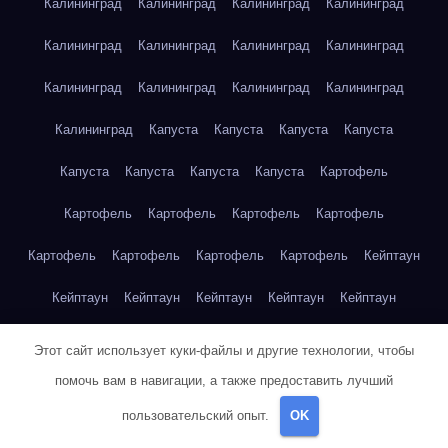
Калининград
Калининград
Калининград
Калининград
Калининград
Калининград
Калининград
Калининград
Калининград
Калининград
Калининград
Калининград
Калининград
Капуста
Капуста
Капуста
Капуста
Капуста
Капуста
Капуста
Капуста
Картофель
Картофель
Картофель
Картофель
Картофель
Картофель
Картофель
Картофель
Картофель
Кейптаун
Кейптаун
Кейптаун
Кейптаун
Кейптаун
Кейптаун
Кейптаун
Кейптаун
Кейптаун
Кейптаун
Кейптаун
Этот сайт использует куки-файлы и другие технологии, чтобы
помочь вам в навигации, а также предоставить лучший
Кейптаун
Кейптаун
Кейптаун
Кейптаун
Кейптаун
пользовательский опыт.
OK
Кейптаун
Кейптаун
Кейптаун
Кейптаун
Кейптаун