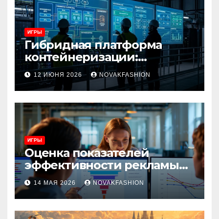
ИГРЫ
Гибридная платформа
контейнеризации:
архитектура, особенности
12 ИЮНЯ 2026
NOVAKFASHION
и сценарии использования
ИГРЫ
Оценка показателей
эффективности рекламы
при атрибуции
14 МАЯ 2026
NOVAKFASHION
множественных точек
касания