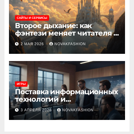
САЙТЫ И СЕРВИСЫ
Второе дыхание: как
фэнтези меняет читателя и
культуру
2 МАЯ 2026
NOVAKFASHION
ИГРЫ
Поставка информационных
технологий и
инновационные решения
3 АПРЕЛЯ 2026
NOVAKFASHION