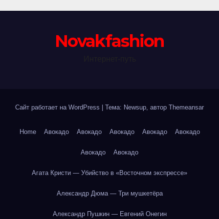
Novakfashion
Интернет-путь
Сайт работает на WordPress
|
Тема: Newsup, автор
Themeansar
Home
Авокадо
Авокадо
Авокадо
Авокадо
Авокадо
Авокадо
Авокадо
Агата Кристи — Убийство в «Восточном экспрессе»
Александр Дюма — Три мушкетёра
Александр Пушкин — Евгений Онегин