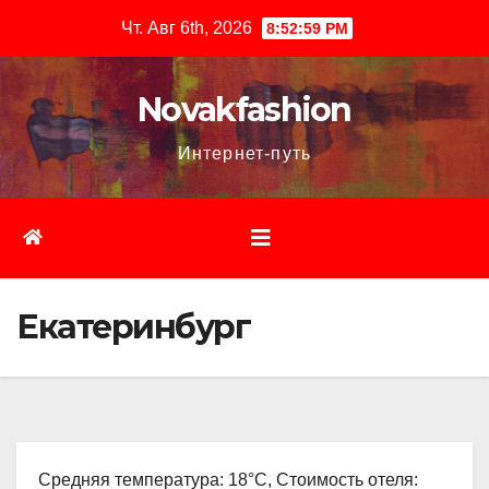
Перейти
Чт. Авг 6th, 2026
8:53:01 PM
к
содержимому
Novakfashion
Интернет-путь
Екатеринбург
Средняя температура: 18°C, Стоимость отеля: