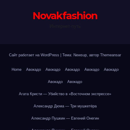
Novakfashion
Интернет-путь
Сайт работает на WordPress
|
Тема: Newsup, автор
Themeansar
Home
Авокадо
Авокадо
Авокадо
Авокадо
Авокадо
Авокадо
Авокадо
Агата Кристи — Убийство в «Восточном экспрессе»
Александр Дюма — Три мушкетёра
Александр Пушкин — Евгений Онегин