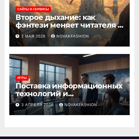
САЙТЫ И СЕРВИСЫ
Второе дыхание: как
фэнтези меняет читателя и
культуру
2 МАЯ 2026
NOVAKFASHION
ИГРЫ
Поставка информационных
технологий и
инновационные решения
3 АПРЕЛЯ 2026
NOVAKFASHION