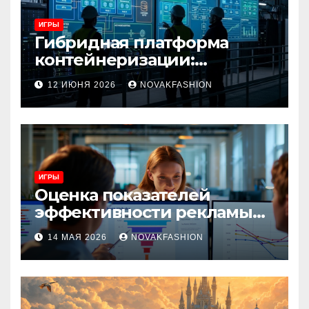
ИГРЫ
Гибридная платформа
контейнеризации:
архитектура, особенности
12 ИЮНЯ 2026
NOVAKFASHION
и сценарии использования
ИГРЫ
Оценка показателей
эффективности рекламы
при атрибуции
14 МАЯ 2026
NOVAKFASHION
множественных точек
касания