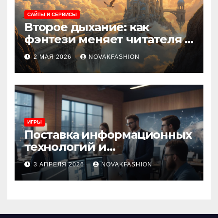
САЙТЫ И СЕРВИСЫ
Второе дыхание: как
фэнтези меняет читателя и
культуру
2 МАЯ 2026
NOVAKFASHION
ИГРЫ
Поставка информационных
технологий и
инновационные решения
3 АПРЕЛЯ 2026
NOVAKFASHION