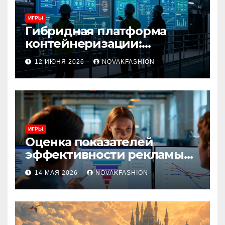
ИГРЫ
Гибридная платформа
контейнеризации:
архитектура, особенности
12 ИЮНЯ 2026
NOVAKFASHION
и сценарии использования
ИГРЫ
Оценка показателей
эффективности рекламы
при атрибуции
14 МАЯ 2026
NOVAKFASHION
множественных точек
касания