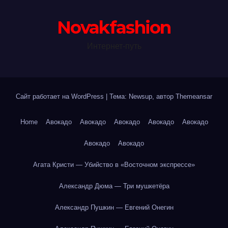
Novakfashion
Интернет-путь
Сайт работает на WordPress
|
Тема: Newsup, автор
Themeansar
Home
Авокадо
Авокадо
Авокадо
Авокадо
Авокадо
Авокадо
Авокадо
Агата Кристи — Убийство в «Восточном экспрессе»
Александр Дюма — Три мушкетёра
Александр Пушкин — Евгений Онегин