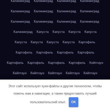
Калининград
Калининград
Калининград
Калининград
Калининград
Калининград
Калининград
Калининград
Калининград
Калининград
Калининград
Калининград
Калининград
Капуста
Капуста
Капуста
Капуста
Капуста
Капуста
Капуста
Капуста
Картофель
Картофель
Картофель
Картофель
Картофель
Картофель
Картофель
Картофель
Картофель
Кейптаун
Кейптаун
Кейптаун
Кейптаун
Кейптаун
Кейптаун
Кейптаун
Кейптаун
Кейптаун
Кейптаун
Кейптаун
Этот сайт использует куки-файлы и другие технологии, чтобы
помочь вам в навигации, а также предоставить лучший
Кейптаун
Кейптаун
Кейптаун
Кейптаун
Кейптаун
пользовательский опыт.
OK
Кейптаун
Кейптаун
Кейптаун
Кейптаун
Кейптаун