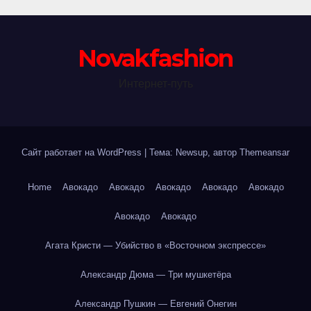
Novakfashion
Интернет-путь
Сайт работает на WordPress
|
Тема: Newsup, автор
Themeansar
Home
Авокадо
Авокадо
Авокадо
Авокадо
Авокадо
Авокадо
Авокадо
Агата Кристи — Убийство в «Восточном экспрессе»
Александр Дюма — Три мушкетёра
Александр Пушкин — Евгений Онегин