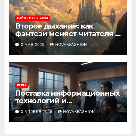
САЙТЫ И СЕРВИСЫ
Второе дыхание: как
фэнтези меняет читателя и
культуру
2 МАЯ 2026
NOVAKFASHION
ИГРЫ
Поставка информационных
технологий и
инновационные решения
3 АПРЕЛЯ 2026
NOVAKFASHION