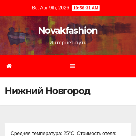
Перейти
Вс. Авг 9th, 2026
10:58:32 AM
к
содержимому
Novakfashion
Интернет-путь
Нижний Новгород
Средняя температура: 25°C, Стоимость отеля: