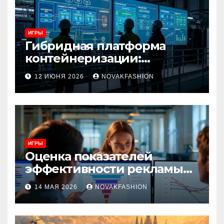
ИГРЫ
Гибридная платформа
контейнеризации:
архитектура, особенности
12 ИЮНЯ 2026
NOVAKFASHION
и сценарии использования
ИГРЫ
Оценка показателей
эффективности рекламы
при атрибуции
14 МАЯ 2026
NOVAKFASHION
множественных точек
касания