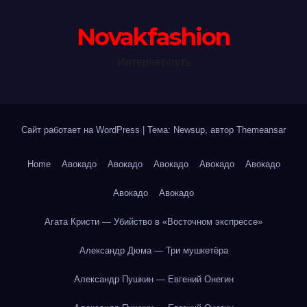
Novakfashion
Интернет-путь
Сайт работает на WordPress
|
Тема: Newsup, автор
Themeansar
Home
Авокадо
Авокадо
Авокадо
Авокадо
Авокадо
Авокадо
Авокадо
Агата Кристи — Убийство в «Восточном экспрессе»
Александр Дюма — Три мушкетёра
Александр Пушкин — Евгений Онегин