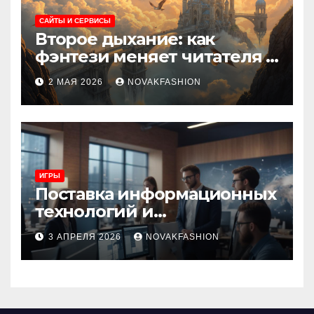
САЙТЫ И СЕРВИСЫ
Второе дыхание: как
фэнтези меняет читателя и
культуру
2 МАЯ 2026
NOVAKFASHION
ИГРЫ
Поставка информационных
технологий и
инновационные решения
3 АПРЕЛЯ 2026
NOVAKFASHION