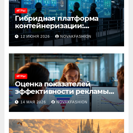
ИГРЫ
Гибридная платформа
контейнеризации:
архитектура, особенности
12 ИЮНЯ 2026
NOVAKFASHION
и сценарии использования
ИГРЫ
Оценка показателей
эффективности рекламы
при атрибуции
14 МАЯ 2026
NOVAKFASHION
множественных точек
касания