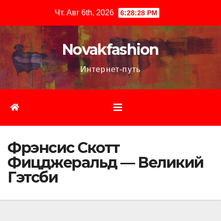
Перейти
Чт. Авг 6th, 2026
6:28:28 PM
к
содержимому
Novakfashion
Интернет-путь
Фрэнсис Скотт
Фицджеральд — Великий
Гэтсби