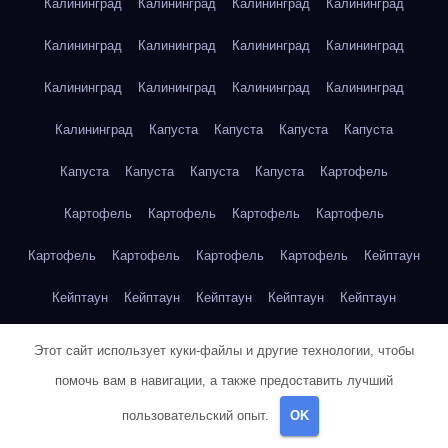
Калининград
Калининград
Калининград
Калининград
Калининград
Калининград
Калининград
Калининград
Калининград
Калининград
Калининград
Калининград
Калининград
Капуста
Капуста
Капуста
Капуста
Капуста
Капуста
Капуста
Капуста
Картофель
Картофель
Картофель
Картофель
Картофель
Картофель
Картофель
Картофель
Картофель
Кейптаун
Кейптаун
Кейптаун
Кейптаун
Кейптаун
Кейптаун
Кейптаун
Кейптаун
Кейптаун
Кейптаун
Кейптаун
Этот сайт использует куки-файлы и другие технологии, чтобы
помочь вам в навигации, а также предоставить лучший
Кейптаун
Кейптаун
Кейптаун
Кейптаун
Кейптаун
пользовательский опыт.
OK
Кейптаун
Кейптаун
Кейптаун
Кейптаун
Кейптаун