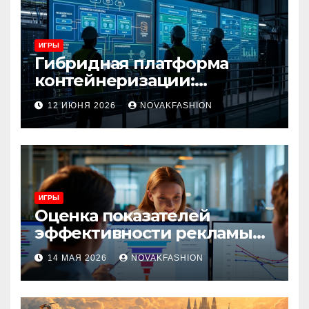
ИГРЫ
Гибридная платформа
контейнеризации:
архитектура, особенности
12 ИЮНЯ 2026
NOVAKFASHION
и сценарии использования
ИГРЫ
Оценка показателей
эффективности рекламы
при атрибуции
14 МАЯ 2026
NOVAKFASHION
множественных точек
касания