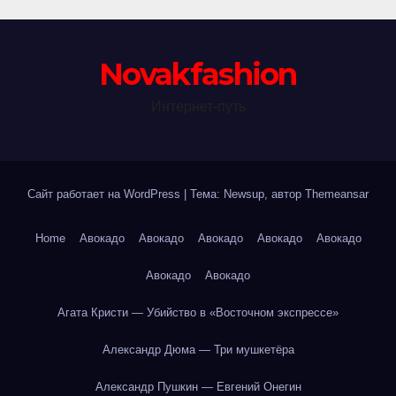
Novakfashion
Интернет-путь
Сайт работает на WordPress
|
Тема: Newsup, автор
Themeansar
Home
Авокадо
Авокадо
Авокадо
Авокадо
Авокадо
Авокадо
Авокадо
Агата Кристи — Убийство в «Восточном экспрессе»
Александр Дюма — Три мушкетёра
Александр Пушкин — Евгений Онегин