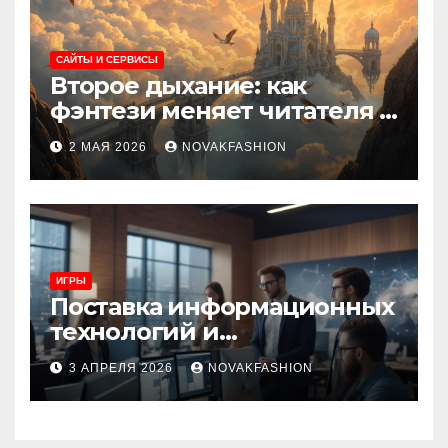
САЙТЫ И СЕРВИСЫ
Второе дыхание: как
фэнтези меняет читателя и
культуру
2 МАЯ 2026
NOVAKFASHION
ИГРЫ
Поставка информационных
технологий и
инновационные решения
3 АПРЕЛЯ 2026
NOVAKFASHION