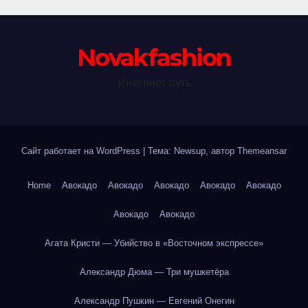
Novakfashion
Интернет-путь
Сайт работает на WordPress
|
Тема: Newsup, автор
Themeansar
Home
Авокадо
Авокадо
Авокадо
Авокадо
Авокадо
Авокадо
Авокадо
Агата Кристи — Убийство в «Восточном экспрессе»
Александр Дюма — Три мушкетёра
Александр Пушкин — Евгений Онегин