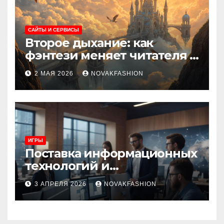
САЙТЫ И СЕРВИСЫ
Второе дыхание: как
фэнтези меняет читателя и
культуру
2 МАЯ 2026
NOVAKFASHION
ИГРЫ
Поставка информационных
технологий и
инновационные решения
3 АПРЕЛЯ 2026
NOVAKFASHION