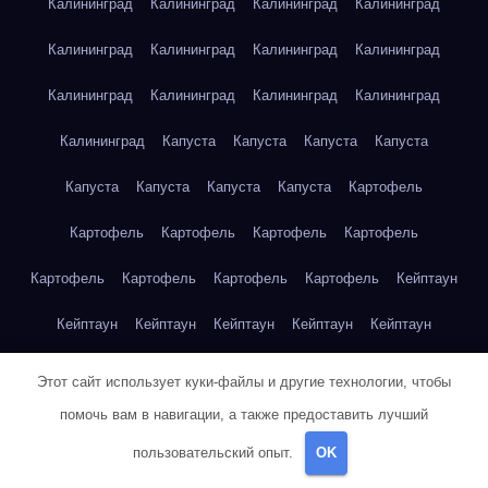
Калининград
Калининград
Калининград
Калининград
Калининград
Калининград
Калининград
Калининград
Калининград
Калининград
Калининград
Калининград
Калининград
Капуста
Капуста
Капуста
Капуста
Капуста
Капуста
Капуста
Капуста
Картофель
Картофель
Картофель
Картофель
Картофель
Картофель
Картофель
Картофель
Картофель
Кейптаун
Кейптаун
Кейптаун
Кейптаун
Кейптаун
Кейптаун
Кейптаун
Кейптаун
Кейптаун
Кейптаун
Кейптаун
Этот сайт использует куки-файлы и другие технологии, чтобы
помочь вам в навигации, а также предоставить лучший
Кейптаун
Кейптаун
Кейптаун
Кейптаун
Кейптаун
пользовательский опыт.
OK
Кейптаун
Кейптаун
Кейптаун
Кейптаун
Кейптаун