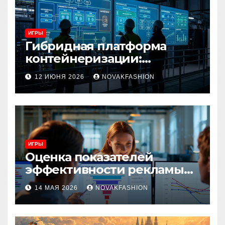
ИГРЫ
Гибридная платформа
контейнеризации:
архитектура, особенности
12 ИЮНЯ 2026
NOVAKFASHION
и сценарии использования
ИГРЫ
Оценка показателей
эффективности рекламы
при атрибуции
14 МАЯ 2026
NOVAKFASHION
множественных точек
касания