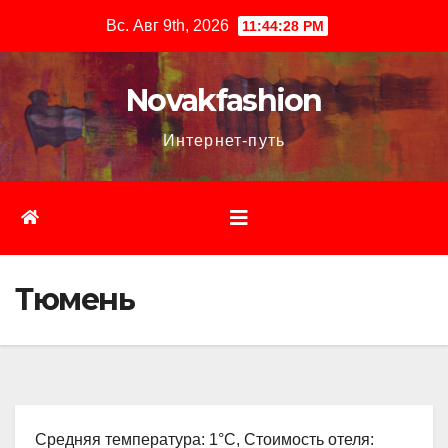
Перейти
Вс. Авг 9th, 2026
11:44:29 PM
к
содержимому
Novakfashion
Интернет-путь
Тюмень
Средняя температура: 1°C, Стоимость отеля: