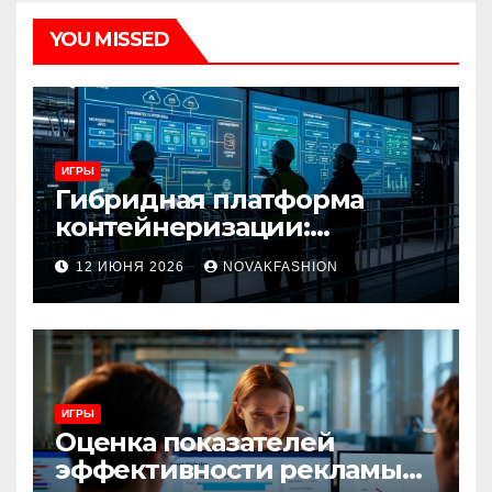
YOU MISSED
ИГРЫ
Гибридная платформа
контейнеризации:
архитектура, особенности
12 ИЮНЯ 2026
NOVAKFASHION
и сценарии использования
ИГРЫ
Оценка показателей
эффективности рекламы