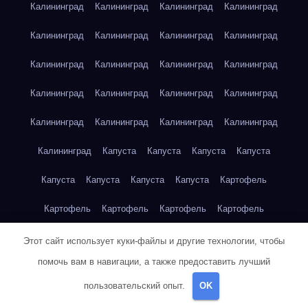
Калининград
Калининград
Калининград
Калининград
Калининград
Калининград
Калининград
Калининград
Калининград
Калининград
Калининград
Калининград
Калининград
Калининград
Калининград
Калининград
Калининград
Калининград
Калининград
Калининград
Калининград
Капуста
Капуста
Капуста
Капуста
Капуста
Капуста
Капуста
Капуста
Картофель
Картофель
Картофель
Картофель
Картофель
Картофель
Картофель
Картофель
Картофель
Кейптаун
Этот сайт использует куки-файлы и другие технологии, чтобы
помочь вам в навигации, а также предоставить лучший
Кейптаун
Кейптаун
Кейптаун
Кейптаун
Кейптаун
пользовательский опыт.
OK
Кейптаун
Кейптаун
Кейптаун
Кейптаун
Кейптаун