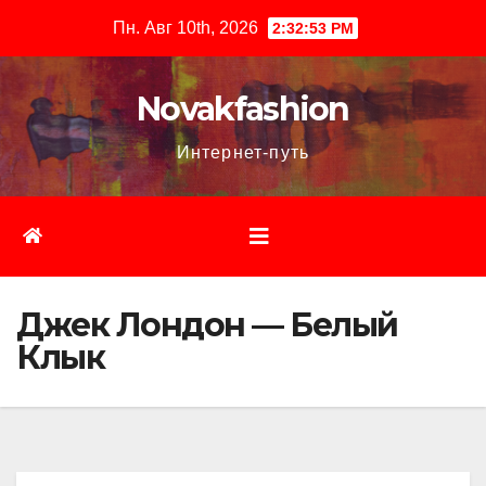
Перейти
Пн. Авг 10th, 2026
2:32:54 PM
к
содержимому
Novakfashion
Интернет-путь
Джек Лондон — Белый
Клык