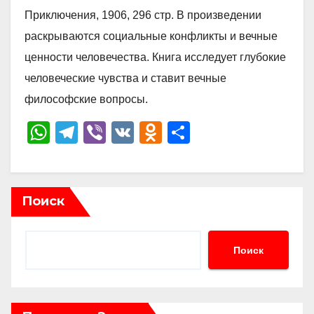
Приключения, 1906, 296 стр. В произведении
раскрываются социальные конфликты и вечные
ценности человечества. Книга исследует глубокие
человеческие чувства и ставит вечные
философские вопросы.
W
T
Vi
V
O
О
h
el
b
K
d
тп
at
e
er
n
р
s
gr
o
а
Поиск
A
a
kl
в
p
m
a
и
Поиск
p
ss
ть
ni
ki