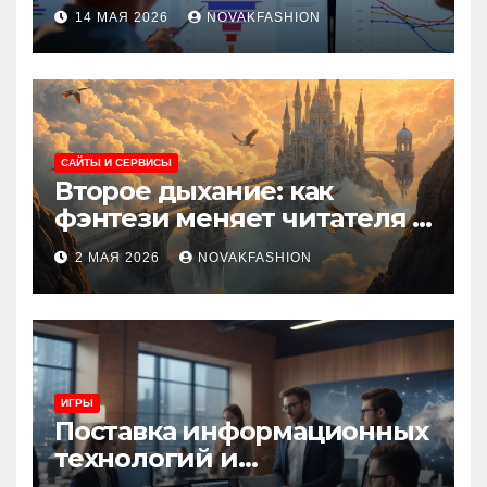
при атрибуции
14 МАЯ 2026
NOVAKFASHION
множественных точек
касания
САЙТЫ И СЕРВИСЫ
Второе дыхание: как
фэнтези меняет читателя и
культуру
2 МАЯ 2026
NOVAKFASHION
ИГРЫ
Поставка информационных
технологий и
инновационные решения