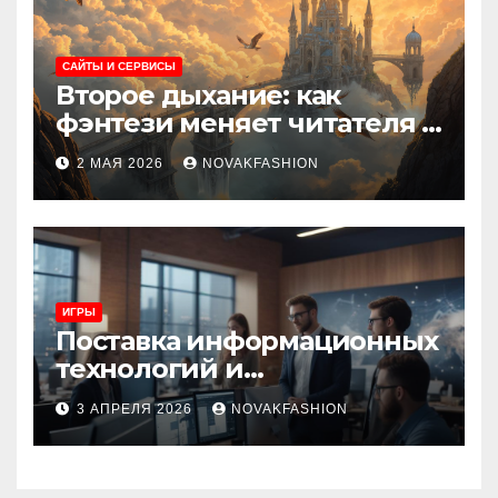
САЙТЫ И СЕРВИСЫ
Второе дыхание: как
фэнтези меняет читателя и
культуру
2 МАЯ 2026
NOVAKFASHION
ИГРЫ
Поставка информационных
технологий и
инновационные решения
3 АПРЕЛЯ 2026
NOVAKFASHION