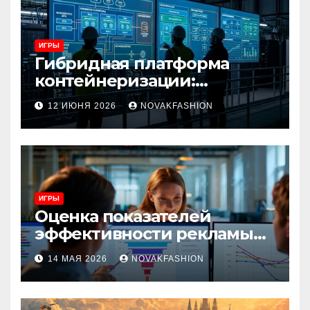
ИГРЫ
Гибридная платформа
контейнеризации:
архитектура, особенности
12 ИЮНЯ 2026
NOVAKFASHION
и сценарии использования
ИГРЫ
Оценка показателей
эффективности рекламы
при атрибуции
14 МАЯ 2026
NOVAKFASHION
множественных точек
касания