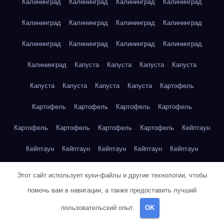
Калининград
Калининград
Калининград
Калининград
Калининград
Калининград
Калининград
Калининград
Калининград
Калининград
Калининград
Калининград
Калининград
Капуста
Капуста
Капуста
Капуста
Капуста
Капуста
Капуста
Капуста
Картофель
Картофель
Картофель
Картофель
Картофель
Картофель
Картофель
Картофель
Картофель
Кейптаун
Кейптаун
Кейптаун
Кейптаун
Кейптаун
Кейптаун
Кейптаун
Кейптаун
Кейптаун
Кейптаун
Кейптаун
Этот сайт использует куки-файлы и другие технологии, чтобы
помочь вам в навигации, а также предоставить лучший
Кейптаун
Кейптаун
Кейптаун
Кейптаун
Кейптаун
пользовательский опыт.
OK
Кейптаун
Кейптаун
Кейптаун
Кейптаун
Кейптаун