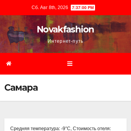
Перейти
Сб. Авг 8th, 2026
7:37:01 PM
к
содержимому
Novakfashion
Интернет-путь
Самара
Средняя температура: -9°C, Стоимость отеля: