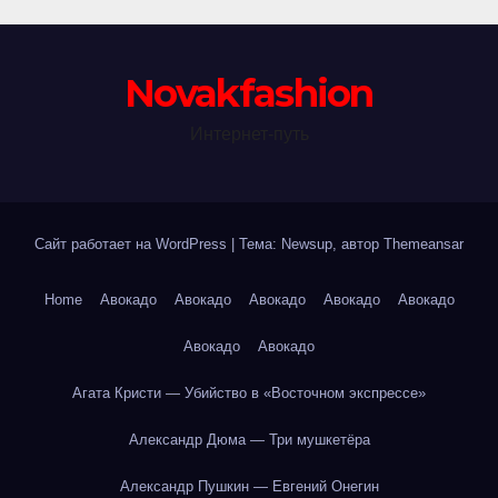
Novakfashion
Интернет-путь
Сайт работает на WordPress
|
Тема: Newsup, автор
Themeansar
Home
Авокадо
Авокадо
Авокадо
Авокадо
Авокадо
Авокадо
Авокадо
Агата Кристи — Убийство в «Восточном экспрессе»
Александр Дюма — Три мушкетёра
Александр Пушкин — Евгений Онегин