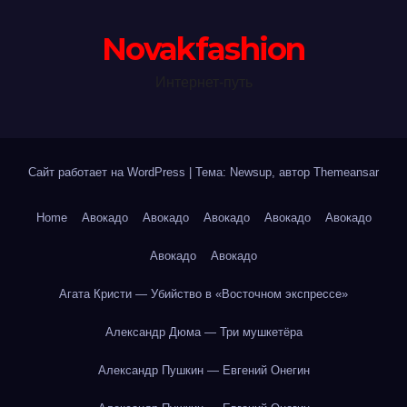
Novakfashion
Интернет-путь
Сайт работает на WordPress
|
Тема: Newsup, автор
Themeansar
Home
Авокадо
Авокадо
Авокадо
Авокадо
Авокадо
Авокадо
Авокадо
Агата Кристи — Убийство в «Восточном экспрессе»
Александр Дюма — Три мушкетёра
Александр Пушкин — Евгений Онегин