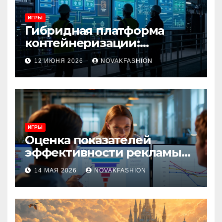
ИГРЫ
Гибридная платформа
контейнеризации:
архитектура, особенности
12 ИЮНЯ 2026
NOVAKFASHION
и сценарии использования
ИГРЫ
Оценка показателей
эффективности рекламы
при атрибуции
14 МАЯ 2026
NOVAKFASHION
множественных точек
касания