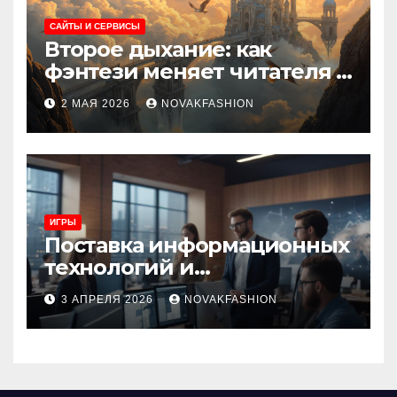
САЙТЫ И СЕРВИСЫ
Второе дыхание: как
фэнтези меняет читателя и
культуру
2 МАЯ 2026
NOVAKFASHION
ИГРЫ
Поставка информационных
технологий и
инновационные решения
3 АПРЕЛЯ 2026
NOVAKFASHION