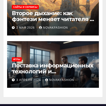
САЙТЫ И СЕРВИСЫ
Второе дыхание: как
фэнтези меняет читателя и
культуру
2 МАЯ 2026
NOVAKFASHION
ИГРЫ
Поставка информационных
технологий и
инновационные решения
3 АПРЕЛЯ 2026
NOVAKFASHION