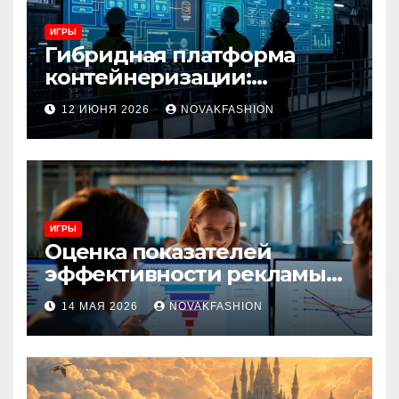
ИГРЫ
Гибридная платформа
контейнеризации:
архитектура, особенности
12 ИЮНЯ 2026
NOVAKFASHION
и сценарии использования
ИГРЫ
Оценка показателей
эффективности рекламы
при атрибуции
14 МАЯ 2026
NOVAKFASHION
множественных точек
касания