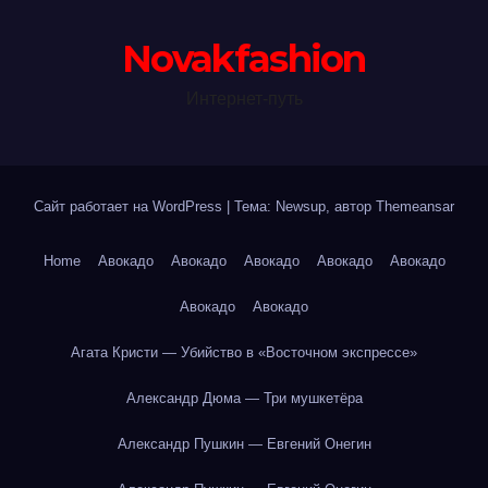
Novakfashion
Интернет-путь
Сайт работает на WordPress
|
Тема: Newsup, автор
Themeansar
Home
Авокадо
Авокадо
Авокадо
Авокадо
Авокадо
Авокадо
Авокадо
Агата Кристи — Убийство в «Восточном экспрессе»
Александр Дюма — Три мушкетёра
Александр Пушкин — Евгений Онегин