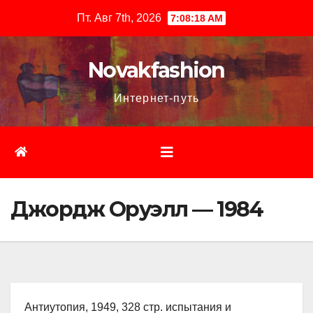
Перейти
Пт. Авг 7th, 2026
7:08:19 AM
к
содержимому
Novakfashion
Интернет-путь
Джордж Оруэлл — 1984
Антиутопия, 1949, 328 стр. испытания и