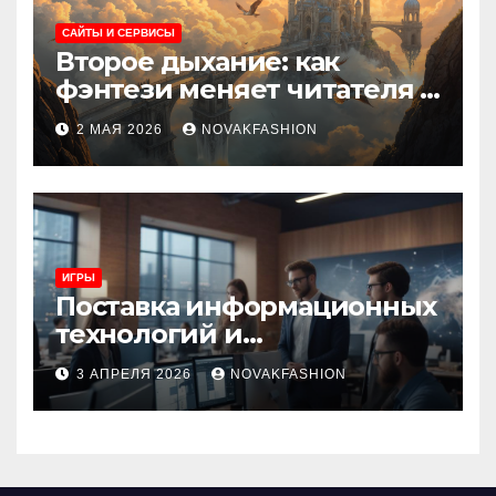
САЙТЫ И СЕРВИСЫ
Второе дыхание: как
фэнтези меняет читателя и
культуру
2 МАЯ 2026
NOVAKFASHION
ИГРЫ
Поставка информационных
технологий и
инновационные решения
3 АПРЕЛЯ 2026
NOVAKFASHION