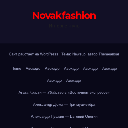
Novakfashion
Интернет-путь
Сайт работает на WordPress
|
Тема: Newsup, автор
Themeansar
Home
Авокадо
Авокадо
Авокадо
Авокадо
Авокадо
Авокадо
Авокадо
Агата Кристи — Убийство в «Восточном экспрессе»
Александр Дюма — Три мушкетёра
Александр Пушкин — Евгений Онегин