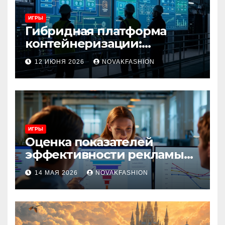
ИГРЫ
Гибридная платформа
контейнеризации:
архитектура, особенности
12 ИЮНЯ 2026
NOVAKFASHION
и сценарии использования
ИГРЫ
Оценка показателей
эффективности рекламы
при атрибуции
14 МАЯ 2026
NOVAKFASHION
множественных точек
касания