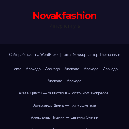
Novakfashion
Интернет-путь
Сайт работает на WordPress
|
Тема: Newsup, автор
Themeansar
Home
Авокадо
Авокадо
Авокадо
Авокадо
Авокадо
Авокадо
Авокадо
Агата Кристи — Убийство в «Восточном экспрессе»
Александр Дюма — Три мушкетёра
Александр Пушкин — Евгений Онегин