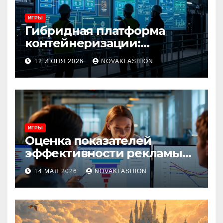
ИГРЫ
Гибридная платформа
контейнеризации:
архитектура, особенности
12 ИЮНЯ 2026
NOVAKFASHION
и сценарии использования
ИГРЫ
Оценка показателей
эффективности рекламы
при атрибуции
14 МАЯ 2026
NOVAKFASHION
множественных точек
касания