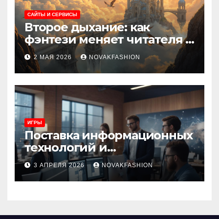
САЙТЫ И СЕРВИСЫ
Второе дыхание: как
фэнтези меняет читателя и
культуру
2 МАЯ 2026
NOVAKFASHION
ИГРЫ
Поставка информационных
технологий и
инновационные решения
3 АПРЕЛЯ 2026
NOVAKFASHION