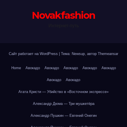
Novakfashion
Интернет-путь
Сайт работает на WordPress
|
Тема: Newsup, автор
Themeansar
Home
Авокадо
Авокадо
Авокадо
Авокадо
Авокадо
Авокадо
Авокадо
Агата Кристи — Убийство в «Восточном экспрессе»
Александр Дюма — Три мушкетёра
Александр Пушкин — Евгений Онегин