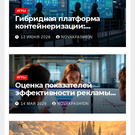
ИГРЫ
Гибридная платформа
контейнеризации:
архитектура, особенности
12 ИЮНЯ 2026
NOVAKFASHION
и сценарии использования
ИГРЫ
Оценка показателей
эффективности рекламы
при атрибуции
14 МАЯ 2026
NOVAKFASHION
множественных точек
касания