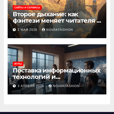
САЙТЫ И СЕРВИСЫ
Второе дыхание: как
фэнтези меняет читателя и
культуру
2 МАЯ 2026
NOVAKFASHION
ИГРЫ
Поставка информационных
технологий и
инновационные решения
3 АПРЕЛЯ 2026
NOVAKFASHION