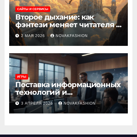
САЙТЫ И СЕРВИСЫ
Второе дыхание: как
фэнтези меняет читателя и
культуру
2 МАЯ 2026
NOVAKFASHION
ИГРЫ
Поставка информационных
технологий и
инновационные решения
3 АПРЕЛЯ 2026
NOVAKFASHION