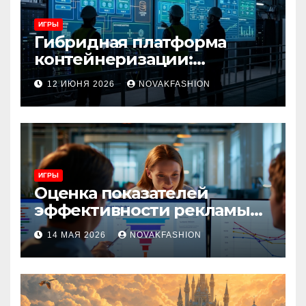
ИГРЫ
Гибридная платформа
контейнеризации:
архитектура, особенности
12 ИЮНЯ 2026
NOVAKFASHION
и сценарии использования
ИГРЫ
Оценка показателей
эффективности рекламы
при атрибуции
14 МАЯ 2026
NOVAKFASHION
множественных точек
касания