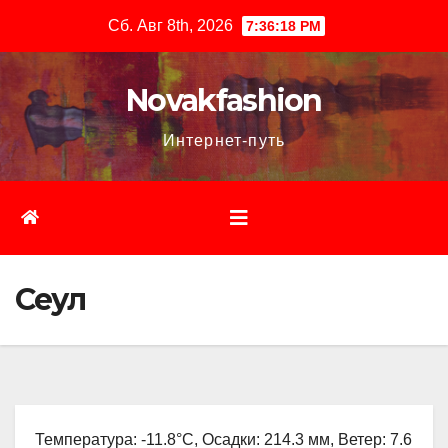
Перейти
Сб. Авг 8th, 2026
7:36:19 PM
к
содержимому
Novakfashion
Интернет-путь
Сеул
Температура: -11.8°C, Осадки: 214.3 мм, Ветер: 7.6