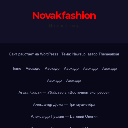
Novakfashion
Интернет-путь
Сайт работает на WordPress
|
Тема: Newsup, автор
Themeansar
Home
Авокадо
Авокадо
Авокадо
Авокадо
Авокадо
Авокадо
Авокадо
Агата Кристи — Убийство в «Восточном экспрессе»
Александр Дюма — Три мушкетёра
Александр Пушкин — Евгений Онегин