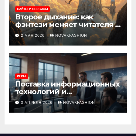
САЙТЫ И СЕРВИСЫ
Второе дыхание: как
фэнтези меняет читателя и
культуру
2 МАЯ 2026
NOVAKFASHION
ИГРЫ
Поставка информационных
технологий и
инновационные решения
3 АПРЕЛЯ 2026
NOVAKFASHION