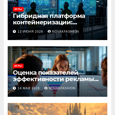
ИГРЫ
Гибридная платформа
контейнеризации:
архитектура, особенности
12 ИЮНЯ 2026
NOVAKFASHION
и сценарии использования
ИГРЫ
Оценка показателей
эффективности рекламы
при атрибуции
14 МАЯ 2026
NOVAKFASHION
множественных точек
касания