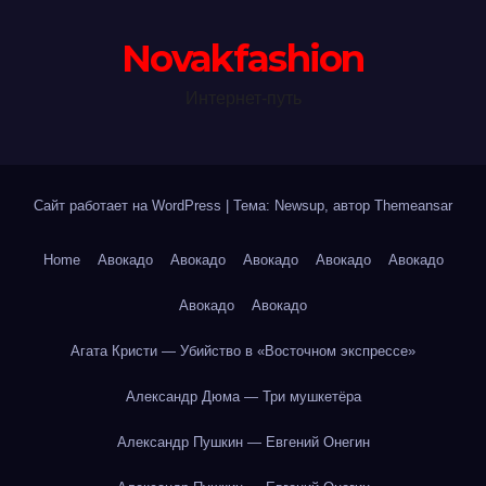
Novakfashion
Интернет-путь
Сайт работает на WordPress
|
Тема: Newsup, автор
Themeansar
Home
Авокадо
Авокадо
Авокадо
Авокадо
Авокадо
Авокадо
Авокадо
Агата Кристи — Убийство в «Восточном экспрессе»
Александр Дюма — Три мушкетёра
Александр Пушкин — Евгений Онегин