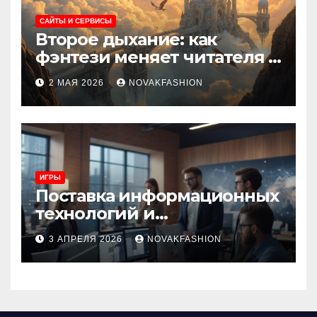
САЙТЫ И СЕРВИСЫ
Второе дыхание: как
фэнтези меняет читателя и
культуру
2 МАЯ 2026
NOVAKFASHION
ИГРЫ
Поставка информационных
технологий и
инновационные решения
3 АПРЕЛЯ 2026
NOVAKFASHION