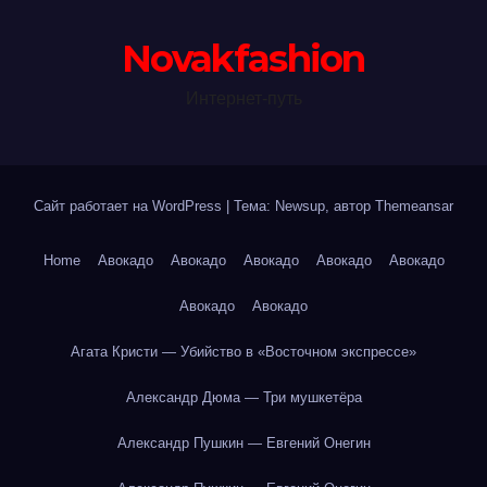
Novakfashion
Интернет-путь
Сайт работает на WordPress
|
Тема: Newsup, автор
Themeansar
Home
Авокадо
Авокадо
Авокадо
Авокадо
Авокадо
Авокадо
Авокадо
Агата Кристи — Убийство в «Восточном экспрессе»
Александр Дюма — Три мушкетёра
Александр Пушкин — Евгений Онегин