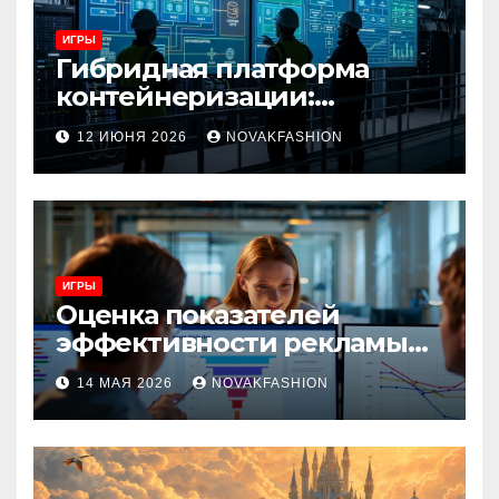
ИГРЫ
Гибридная платформа
контейнеризации:
архитектура, особенности
12 ИЮНЯ 2026
NOVAKFASHION
и сценарии использования
ИГРЫ
Оценка показателей
эффективности рекламы
при атрибуции
14 МАЯ 2026
NOVAKFASHION
множественных точек
касания