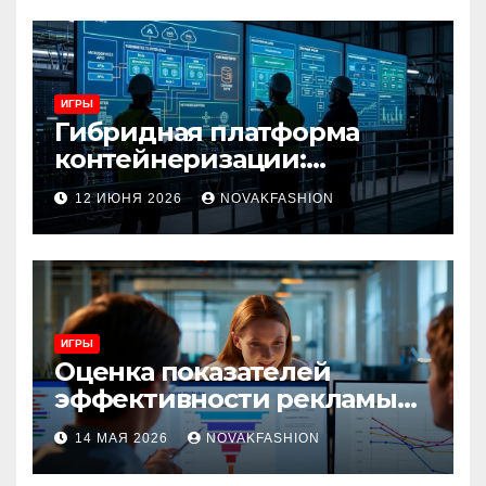
ИГРЫ
Гибридная платформа
контейнеризации:
архитектура, особенности
12 ИЮНЯ 2026
NOVAKFASHION
и сценарии использования
ИГРЫ
Оценка показателей
эффективности рекламы
при атрибуции
14 МАЯ 2026
NOVAKFASHION
множественных точек
касания