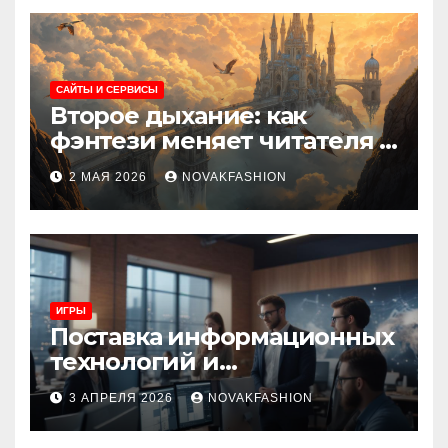
САЙТЫ И СЕРВИСЫ
Второе дыхание: как
фэнтези меняет читателя и
культуру
2 МАЯ 2026
NOVAKFASHION
ИГРЫ
Поставка информационных
технологий и
инновационные решения
3 АПРЕЛЯ 2026
NOVAKFASHION