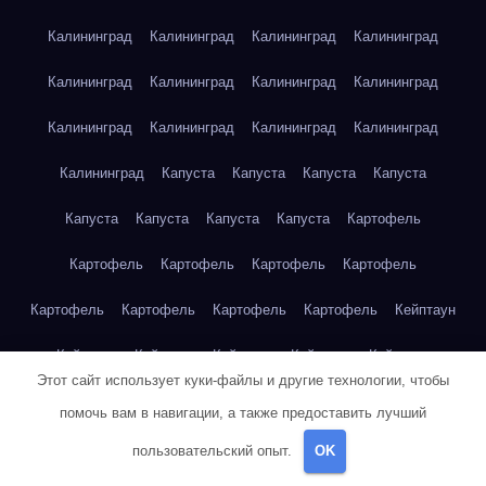
Калининград
Калининград
Калининград
Калининград
Калининград
Калининград
Калининград
Калининград
Калининград
Калининград
Калининград
Калининград
Калининград
Капуста
Капуста
Капуста
Капуста
Капуста
Капуста
Капуста
Капуста
Картофель
Картофель
Картофель
Картофель
Картофель
Картофель
Картофель
Картофель
Картофель
Кейптаун
Кейптаун
Кейптаун
Кейптаун
Кейптаун
Кейптаун
Этот сайт использует куки-файлы и другие технологии, чтобы
Кейптаун
Кейптаун
Кейптаун
Кейптаун
Кейптаун
помочь вам в навигации, а также предоставить лучший
Кейптаун
Кейптаун
Кейптаун
Кейптаун
Кейптаун
пользовательский опыт.
OK