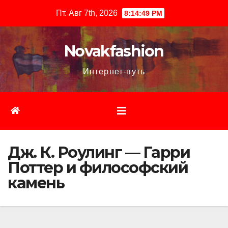
Перейти
Пт. Авг 7th, 2026
8:14:50 PM
к
содержимому
Novakfashion
Интернет-путь
Дж. К. Роулинг — Гарри
Поттер и философский
камень