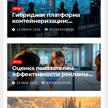
ИГРЫ
Гибридная платформа
контейнеризации:
архитектура, особенности
12 ИЮНЯ 2026
NOVAKFASHION
и сценарии использования
ИГРЫ
Оценка показателей
эффективности рекламы
при атрибуции
14 МАЯ 2026
NOVAKFASHION
множественных точек
касания