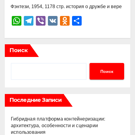
Фэнтези, 1954, 1178 стр. история о дружбе и вере
W
T
Vi
V
O
О
h
el
b
K
d
тп
at
e
er
n
р
s
gr
o
а
Поиск
A
a
kl
в
p
m
a
и
Поиск
p
ss
ть
ni
ki
Последние Записи
Гибридная платформа контейнеризации:
архитектура, особенности и сценарии
использования