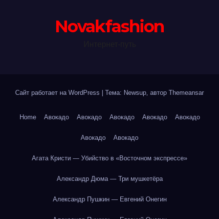
Novakfashion
Интернет-путь
Сайт работает на WordPress
|
Тема: Newsup, автор
Themeansar
Home
Авокадо
Авокадо
Авокадо
Авокадо
Авокадо
Авокадо
Авокадо
Агата Кристи — Убийство в «Восточном экспрессе»
Александр Дюма — Три мушкетёра
Александр Пушкин — Евгений Онегин