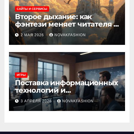
САЙТЫ И СЕРВИСЫ
Второе дыхание: как
фэнтези меняет читателя и
культуру
2 МАЯ 2026
NOVAKFASHION
ИГРЫ
Поставка информационных
технологий и
инновационные решения
3 АПРЕЛЯ 2026
NOVAKFASHION