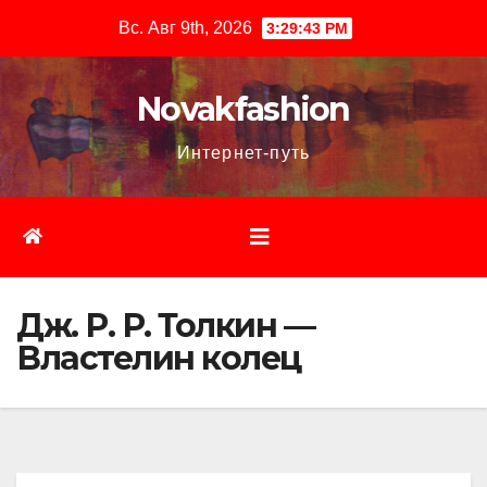
Перейти
Вс. Авг 9th, 2026
3:29:44 PM
к
содержимому
Novakfashion
Интернет-путь
Дж. Р. Р. Толкин —
Властелин колец