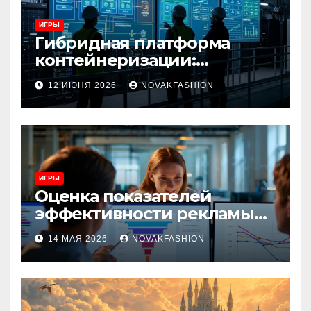
ИГРЫ
Гибридная платформа
контейнеризации:
архитектура, особенности
12 ИЮНЯ 2026
NOVAKFASHION
и сценарии использования
ИГРЫ
Оценка показателей
эффективности рекламы
при атрибуции
14 МАЯ 2026
NOVAKFASHION
множественных точек
касания