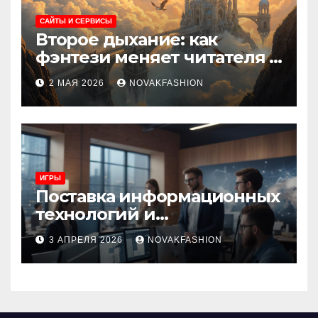
САЙТЫ И СЕРВИСЫ
Второе дыхание: как
фэнтези меняет читателя и
культуру
2 МАЯ 2026
NOVAKFASHION
ИГРЫ
Поставка информационных
технологий и
инновационные решения
3 АПРЕЛЯ 2026
NOVAKFASHION