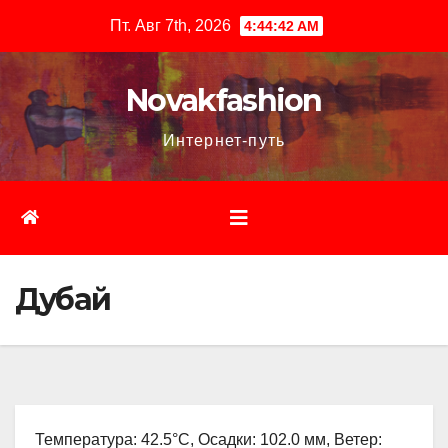
Перейти
Пт. Авг 7th, 2026
4:44:43 AM
к
содержимому
Novakfashion
Интернет-путь
Дубай
Температура: 42.5°C, Осадки: 102.0 мм, Ветер: