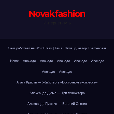
Novakfashion
Интернет-путь
Сайт работает на WordPress
|
Тема: Newsup, автор
Themeansar
Home
Авокадо
Авокадо
Авокадо
Авокадо
Авокадо
Авокадо
Авокадо
Агата Кристи — Убийство в «Восточном экспрессе»
Александр Дюма — Три мушкетёра
Александр Пушкин — Евгений Онегин