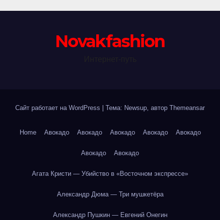
Novakfashion
Интернет-путь
Сайт работает на WordPress
|
Тема: Newsup, автор
Themeansar
Home
Авокадо
Авокадо
Авокадо
Авокадо
Авокадо
Авокадо
Авокадо
Агата Кристи — Убийство в «Восточном экспрессе»
Александр Дюма — Три мушкетёра
Александр Пушкин — Евгений Онегин