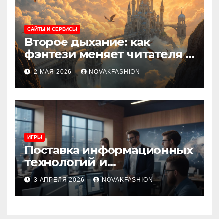
САЙТЫ И СЕРВИСЫ
Второе дыхание: как
фэнтези меняет читателя и
культуру
2 МАЯ 2026
NOVAKFASHION
ИГРЫ
Поставка информационных
технологий и
инновационные решения
3 АПРЕЛЯ 2026
NOVAKFASHION