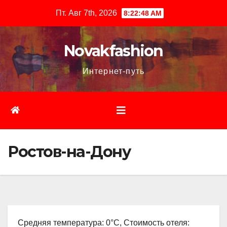
Перейти
Пт. Авг 7th, 2026
8:22:50 AM
к
содержимому
Novakfashion
Интернет-путь
Ростов-на-Дону
Средняя температура: 0°C, Стоимость отеля: