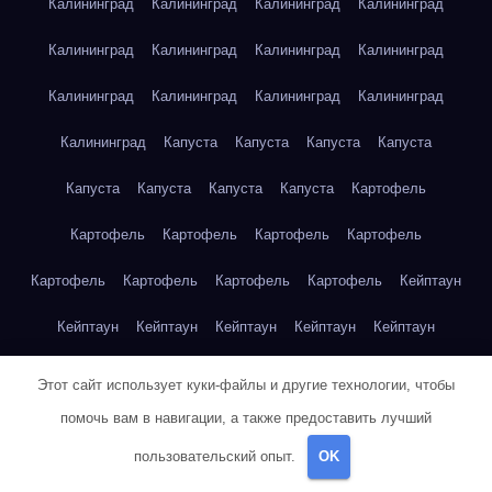
Калининград
Калининград
Калининград
Калининград
Калининград
Калининград
Калининград
Калининград
Калининград
Калининград
Калининград
Калининград
Калининград
Капуста
Капуста
Капуста
Капуста
Капуста
Капуста
Капуста
Капуста
Картофель
Картофель
Картофель
Картофель
Картофель
Картофель
Картофель
Картофель
Картофель
Кейптаун
Кейптаун
Кейптаун
Кейптаун
Кейптаун
Кейптаун
Кейптаун
Кейптаун
Кейптаун
Кейптаун
Кейптаун
Этот сайт использует куки-файлы и другие технологии, чтобы
помочь вам в навигации, а также предоставить лучший
Кейптаун
Кейптаун
Кейптаун
Кейптаун
Кейптаун
пользовательский опыт.
OK
Кейптаун
Кейптаун
Кейптаун
Кейптаун
Кейптаун