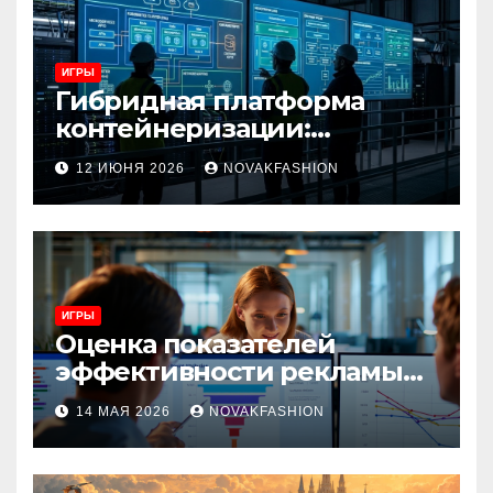
ИГРЫ
Гибридная платформа
контейнеризации:
архитектура, особенности
12 ИЮНЯ 2026
NOVAKFASHION
и сценарии использования
ИГРЫ
Оценка показателей
эффективности рекламы
при атрибуции
14 МАЯ 2026
NOVAKFASHION
множественных точек
касания