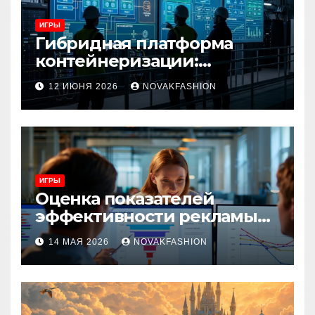
ИГРЫ
Гибридная платформа
контейнеризации:
архитектура, особенности
12 ИЮНЯ 2026
NOVAKFASHION
и сценарии использования
ИГРЫ
Оценка показателей
эффективности рекламы
при атрибуции
14 МАЯ 2026
NOVAKFASHION
множественных точек
касания