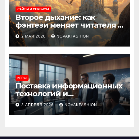
САЙТЫ И СЕРВИСЫ
Второе дыхание: как
фэнтези меняет читателя и
культуру
2 МАЯ 2026
NOVAKFASHION
ИГРЫ
Поставка информационных
технологий и
инновационные решения
3 АПРЕЛЯ 2026
NOVAKFASHION