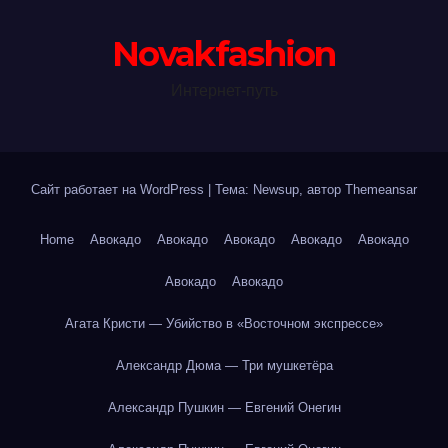
Novakfashion
Интернет-путь
Сайт работает на WordPress
|
Тема: Newsup, автор
Themeansar
Home
Авокадо
Авокадо
Авокадо
Авокадо
Авокадо
Авокадо
Авокадо
Агата Кристи — Убийство в «Восточном экспрессе»
Александр Дюма — Три мушкетёра
Александр Пушкин — Евгений Онегин