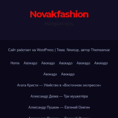
Novakfashion
Интернет-путь
Сайт работает на WordPress
|
Тема: Newsup, автор
Themeansar
Home
Авокадо
Авокадо
Авокадо
Авокадо
Авокадо
Авокадо
Авокадо
Агата Кристи — Убийство в «Восточном экспрессе»
Александр Дюма — Три мушкетёра
Александр Пушкин — Евгений Онегин