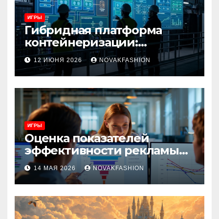
ИГРЫ
Гибридная платформа
контейнеризации:
архитектура, особенности
12 ИЮНЯ 2026
NOVAKFASHION
и сценарии использования
ИГРЫ
Оценка показателей
эффективности рекламы
при атрибуции
14 МАЯ 2026
NOVAKFASHION
множественных точек
касания