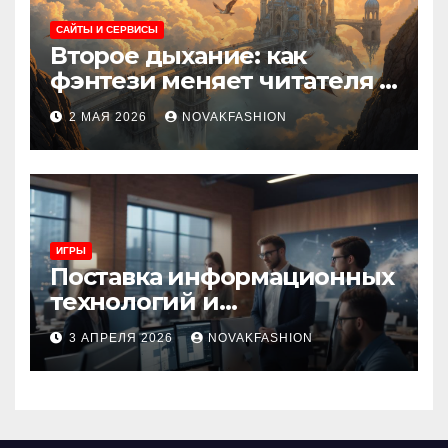
САЙТЫ И СЕРВИСЫ
Второе дыхание: как
фэнтези меняет читателя и
культуру
2 МАЯ 2026
NOVAKFASHION
ИГРЫ
Поставка информационных
технологий и
инновационные решения
3 АПРЕЛЯ 2026
NOVAKFASHION