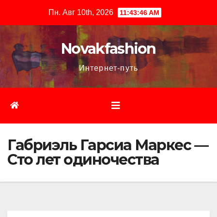
Перейти
Пн. Авг 10th, 2026
11:43:47 AM
к
содержимому
Novakfashion
Интернет-путь
Габриэль Гарсиа Маркес —
Сто лет одиночества