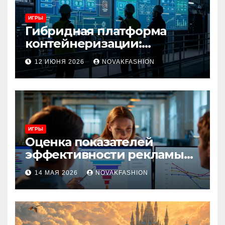
ИГРЫ
Гибридная платформа
контейнеризации:
архитектура, особенности
12 ИЮНЯ 2026
NOVAKFASHION
и сценарии использования
ИГРЫ
Оценка показателей
эффективности рекламы
при атрибуции
14 МАЯ 2026
NOVAKFASHION
множественных точек
касания