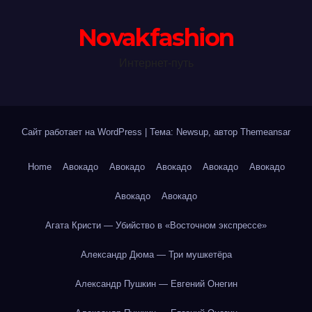
Novakfashion
Интернет-путь
Сайт работает на WordPress
|
Тема: Newsup, автор
Themeansar
Home
Авокадо
Авокадо
Авокадо
Авокадо
Авокадо
Авокадо
Авокадо
Агата Кристи — Убийство в «Восточном экспрессе»
Александр Дюма — Три мушкетёра
Александр Пушкин — Евгений Онегин