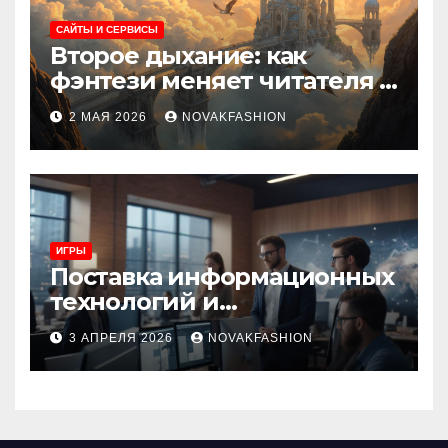
САЙТЫ И СЕРВИСЫ
Второе дыхание: как
фэнтези меняет читателя и
культуру
2 МАЯ 2026
NOVAKFASHION
ИГРЫ
Поставка информационных
технологий и
инновационные решения
3 АПРЕЛЯ 2026
NOVAKFASHION