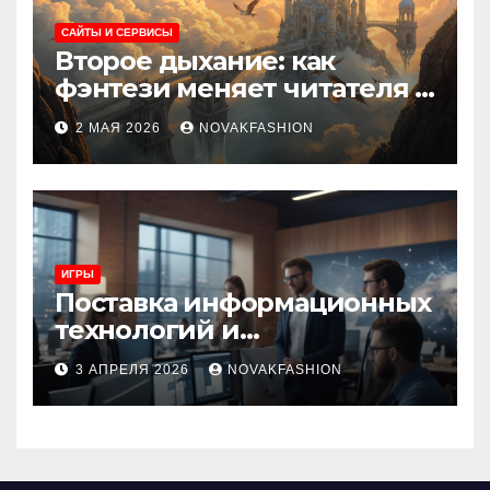
САЙТЫ И СЕРВИСЫ
Второе дыхание: как
фэнтези меняет читателя и
культуру
2 МАЯ 2026
NOVAKFASHION
ИГРЫ
Поставка информационных
технологий и
инновационные решения
3 АПРЕЛЯ 2026
NOVAKFASHION