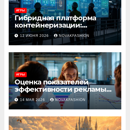
ИГРЫ
Гибридная платформа
контейнеризации:
архитектура, особенности
12 ИЮНЯ 2026
NOVAKFASHION
и сценарии использования
ИГРЫ
Оценка показателей
эффективности рекламы
при атрибуции
14 МАЯ 2026
NOVAKFASHION
множественных точек
касания