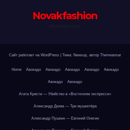
Novakfashion
Интернет-путь
Сайт работает на WordPress
|
Тема: Newsup, автор
Themeansar
Home
Авокадо
Авокадо
Авокадо
Авокадо
Авокадо
Авокадо
Авокадо
Агата Кристи — Убийство в «Восточном экспрессе»
Александр Дюма — Три мушкетёра
Александр Пушкин — Евгений Онегин