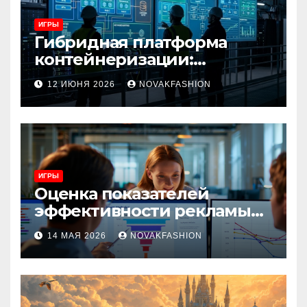
ИГРЫ
Гибридная платформа
контейнеризации:
архитектура, особенности
12 ИЮНЯ 2026
NOVAKFASHION
и сценарии использования
ИГРЫ
Оценка показателей
эффективности рекламы
при атрибуции
14 МАЯ 2026
NOVAKFASHION
множественных точек
касания