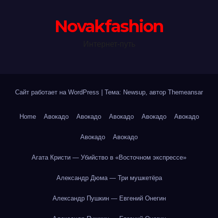
Novakfashion
Интернет-путь
Сайт работает на WordPress
|
Тема: Newsup, автор
Themeansar
Home
Авокадо
Авокадо
Авокадо
Авокадо
Авокадо
Авокадо
Авокадо
Агата Кристи — Убийство в «Восточном экспрессе»
Александр Дюма — Три мушкетёра
Александр Пушкин — Евгений Онегин