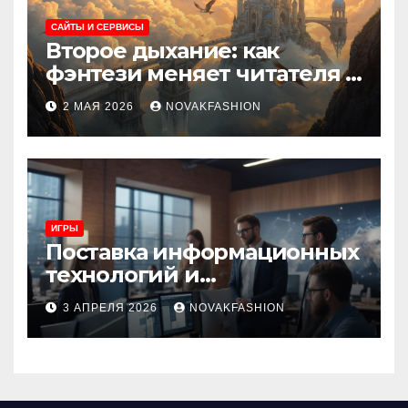
САЙТЫ И СЕРВИСЫ
Второе дыхание: как
фэнтези меняет читателя и
культуру
2 МАЯ 2026
NOVAKFASHION
ИГРЫ
Поставка информационных
технологий и
инновационные решения
3 АПРЕЛЯ 2026
NOVAKFASHION