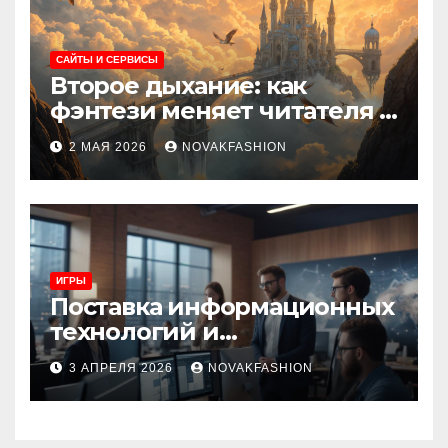
САЙТЫ И СЕРВИСЫ
Второе дыхание: как
фэнтези меняет читателя и
культуру
2 МАЯ 2026
NOVAKFASHION
ИГРЫ
Поставка информационных
технологий и
инновационные решения
3 АПРЕЛЯ 2026
NOVAKFASHION