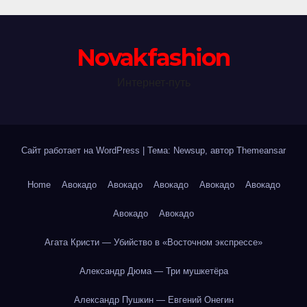
Novakfashion
Интернет-путь
Сайт работает на WordPress
|
Тема: Newsup, автор
Themeansar
Home
Авокадо
Авокадо
Авокадо
Авокадо
Авокадо
Авокадо
Авокадо
Агата Кристи — Убийство в «Восточном экспрессе»
Александр Дюма — Три мушкетёра
Александр Пушкин — Евгений Онегин