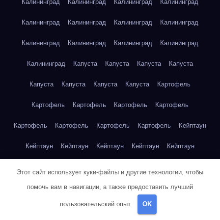
Калининград
Калининград
Калининград
Калининград
Калининград
Калининград
Калининград
Калининград
Калининград
Калининград
Калининград
Калининград
Калининград
Капуста
Капуста
Капуста
Капуста
Капуста
Капуста
Капуста
Капуста
Картофель
Картофель
Картофель
Картофель
Картофель
Картофель
Картофель
Картофель
Картофель
Кейптаун
Кейптаун
Кейптаун
Кейптаун
Кейптаун
Кейптаун
Кейптаун
Кейптаун
Кейптаун
Кейптаун
Кейптаун
Этот сайт использует куки-файлы и другие технологии, чтобы
помочь вам в навигации, а также предоставить лучший
Кейптаун
Кейптаун
Кейптаун
Кейптаун
Кейптаун
пользовательский опыт.
OK
Кейптаун
Кейптаун
Кейптаун
Кейптаун
Кейптаун