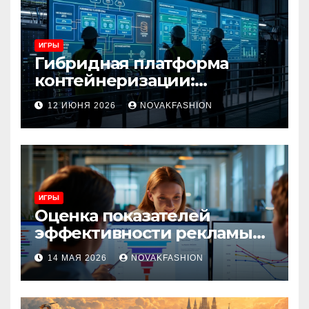
ИГРЫ
Гибридная платформа
контейнеризации:
архитектура, особенности
12 ИЮНЯ 2026
NOVAKFASHION
и сценарии использования
ИГРЫ
Оценка показателей
эффективности рекламы
при атрибуции
14 МАЯ 2026
NOVAKFASHION
множественных точек
касания