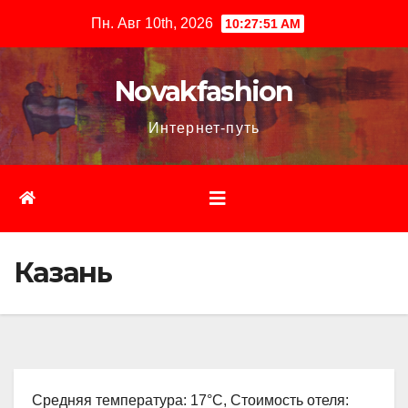
Перейти
Пн. Авг 10th, 2026
10:27:52 AM
к
содержимому
Novakfashion
Интернет-путь
Казань
Средняя температура: 17°C, Стоимость отеля: