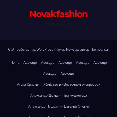
Novakfashion
Интернет-путь
Сайт работает на WordPress
|
Тема: Newsup, автор
Themeansar
Home
Авокадо
Авокадо
Авокадо
Авокадо
Авокадо
Авокадо
Авокадо
Агата Кристи — Убийство в «Восточном экспрессе»
Александр Дюма — Три мушкетёра
Александр Пушкин — Евгений Онегин