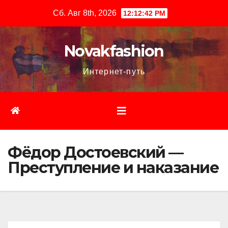
Перейти
Сб. Авг 8th, 2026
12:12:43 PM
к
содержимому
Novakfashion
Интернет-путь
Фёдор Достоевский —
Преступление и наказание