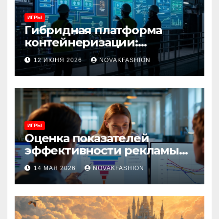
ИГРЫ
Гибридная платформа
контейнеризации:
архитектура, особенности
12 ИЮНЯ 2026
NOVAKFASHION
и сценарии использования
ИГРЫ
Оценка показателей
эффективности рекламы
при атрибуции
14 МАЯ 2026
NOVAKFASHION
множественных точек
касания