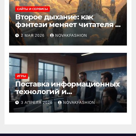
САЙТЫ И СЕРВИСЫ
Второе дыхание: как
фэнтези меняет читателя и
культуру
2 МАЯ 2026
NOVAKFASHION
ИГРЫ
Поставка информационных
технологий и
инновационные решения
3 АПРЕЛЯ 2026
NOVAKFASHION