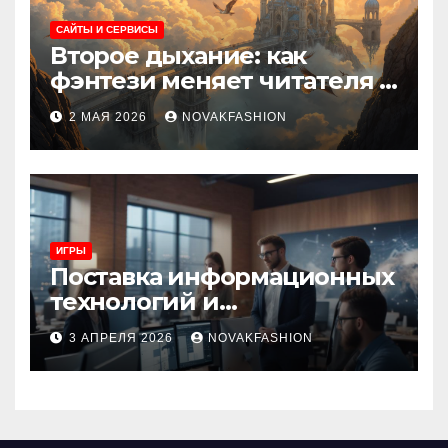
САЙТЫ И СЕРВИСЫ
Второе дыхание: как
фэнтези меняет читателя и
культуру
2 МАЯ 2026
NOVAKFASHION
ИГРЫ
Поставка информационных
технологий и
инновационные решения
3 АПРЕЛЯ 2026
NOVAKFASHION