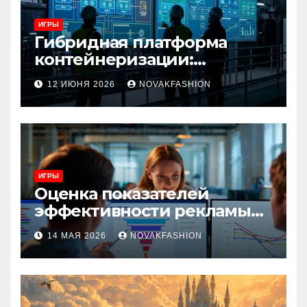
ИГРЫ
Гибридная платформа
контейнеризации:
архитектура, особенности
12 ИЮНЯ 2026
NOVAKFASHION
и сценарии использования
ИГРЫ
Оценка показателей
эффективности рекламы
при атрибуции
14 МАЯ 2026
NOVAKFASHION
множественных точек
касания