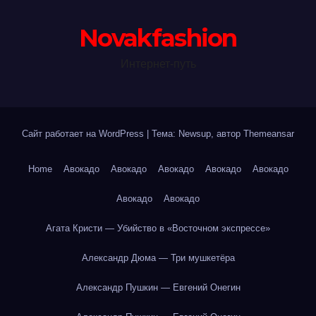
Novakfashion
Интернет-путь
Сайт работает на WordPress
|
Тема: Newsup, автор
Themeansar
Home
Авокадо
Авокадо
Авокадо
Авокадо
Авокадо
Авокадо
Авокадо
Агата Кристи — Убийство в «Восточном экспрессе»
Александр Дюма — Три мушкетёра
Александр Пушкин — Евгений Онегин