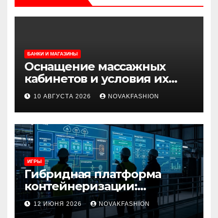
БАНКИ И МАГАЗИНЫ
Оснащение массажных
кабинетов и условия их
почасовой или
10 АВГУСТА 2026
NOVAKFASHION
долгосрочной аренды
ИГРЫ
Гибридная платформа
контейнеризации:
архитектура, особенности
12 ИЮНЯ 2026
NOVAKFASHION
и сценарии использования