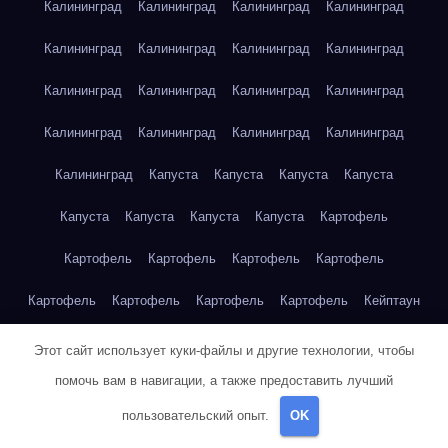
Калининград
Калининград
Калининград
Калининград
Калининград
Калининград
Калининград
Калининград
Калининград
Калининград
Калининград
Калининград
Калининград
Калининград
Калининград
Калининград
Калининград
Капуста
Капуста
Капуста
Капуста
Капуста
Капуста
Капуста
Капуста
Картофель
Картофель
Картофель
Картофель
Картофель
Картофель
Картофель
Картофель
Картофель
Кейптаун
Кейптаун
Кейптаун
Кейптаун
Кейптаун
Кейптаун
Этот сайт использует куки-файлы и другие технологии, чтобы
помочь вам в навигации, а также предоставить лучший
Кейптаун
Кейптаун
Кейптаун
Кейптаун
Кейптаун
пользовательский опыт.
OK
Кейптаун
Кейптаун
Кейптаун
Кейптаун
Кейптаун