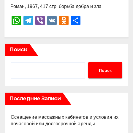
Роман, 1967, 417 стр. борьба добра и зла
W
T
Vi
V
O
О
h
el
b
K
d
тп
at
e
er
n
р
s
gr
o
а
Поиск
A
a
kl
в
p
m
a
и
Поиск
p
ss
ть
ni
ki
Последние Записи
Оснащение массажных кабинетов и условия их
почасовой или долгосрочной аренды