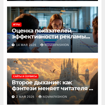
ИГРЫ
Оценка показателей
эффективности рекламы
при атрибуции
14 МАЯ 2026
NOVAKFASHION
множественных точек
касания
САЙТЫ И СЕРВИСЫ
Второе дыхание: как
фэнтези меняет читателя и
культуру
2 МАЯ 2026
NOVAKFASHION