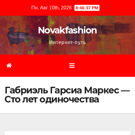
Перейти
Пн. Авг 10th, 2026
8:46:38 PM
к
содержимому
Novakfashion
Интернет-путь
Габриэль Гарсиа Маркес —
Сто лет одиночества