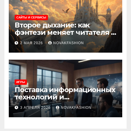
САЙТЫ И СЕРВИСЫ
Второе дыхание: как
фэнтези меняет читателя и
культуру
2 МАЯ 2026
NOVAKFASHION
ИГРЫ
Поставка информационных
технологий и
инновационные решения
3 АПРЕЛЯ 2026
NOVAKFASHION