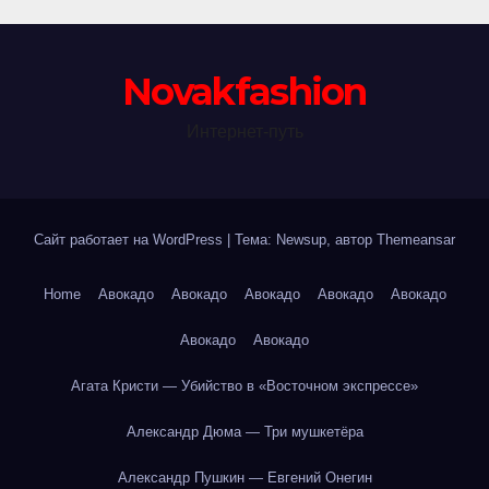
Novakfashion
Интернет-путь
Сайт работает на WordPress
|
Тема: Newsup, автор
Themeansar
Home
Авокадо
Авокадо
Авокадо
Авокадо
Авокадо
Авокадо
Авокадо
Агата Кристи — Убийство в «Восточном экспрессе»
Александр Дюма — Три мушкетёра
Александр Пушкин — Евгений Онегин