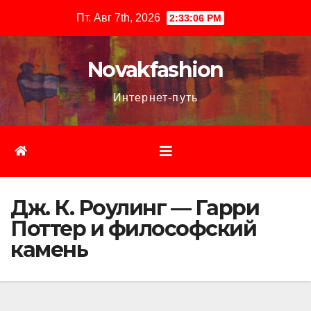
Перейти
Пт. Авг 7th, 2026
2:33:08 PM
к
содержимому
Novakfashion
Интернет-путь
Дж. К. Роулинг — Гарри
Поттер и философский
камень