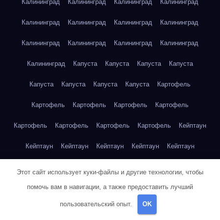
Калининград
Калининград
Калининград
Калининград
Калининград
Калининград
Калининград
Калининград
Калининград
Калининград
Калининград
Калининград
Калининград
Капуста
Капуста
Капуста
Капуста
Капуста
Капуста
Капуста
Капуста
Картофель
Картофель
Картофель
Картофель
Картофель
Картофель
Картофель
Картофель
Картофель
Кейптаун
Кейптаун
Кейптаун
Кейптаун
Кейптаун
Кейптаун
Кейптаун
Кейптаун
Кейптаун
Кейптаун
Кейптаун
Этот сайт использует куки-файлы и другие технологии, чтобы
помочь вам в навигации, а также предоставить лучший
Кейптаун
Кейптаун
Кейптаун
Кейптаун
Кейптаун
пользовательский опыт.
OK
Кейптаун
Кейптаун
Кейптаун
Кейптаун
Кейптаун