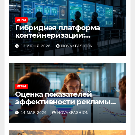
ИГРЫ
Гибридная платформа
контейнеризации:
архитектура, особенности
12 ИЮНЯ 2026
NOVAKFASHION
и сценарии использования
ИГРЫ
Оценка показателей
эффективности рекламы
при атрибуции
14 МАЯ 2026
NOVAKFASHION
множественных точек
касания