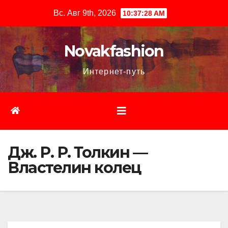
Перейти
Вс. Авг 9th, 2026
10:37:29 AM
к
содержимому
Novakfashion
Интернет-путь
Дж. Р. Р. Толкин —
Властелин колец