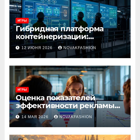
ИГРЫ
Гибридная платформа
контейнеризации:
архитектура, особенности
12 ИЮНЯ 2026
NOVAKFASHION
и сценарии использования
ИГРЫ
Оценка показателей
эффективности рекламы
при атрибуции
14 МАЯ 2026
NOVAKFASHION
множественных точек
касания