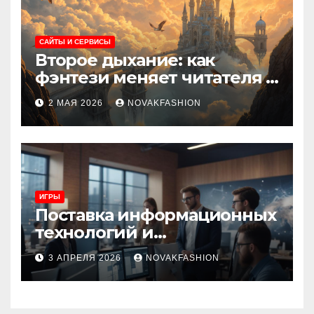
САЙТЫ И СЕРВИСЫ
Второе дыхание: как
фэнтези меняет читателя и
культуру
2 МАЯ 2026
NOVAKFASHION
ИГРЫ
Поставка информационных
технологий и
инновационные решения
3 АПРЕЛЯ 2026
NOVAKFASHION