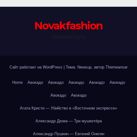
Novakfashion
Интернет-путь
Сайт работает на WordPress
|
Тема: Newsup, автор
Themeansar
Home
Авокадо
Авокадо
Авокадо
Авокадо
Авокадо
Авокадо
Авокадо
Агата Кристи — Убийство в «Восточном экспрессе»
Александр Дюма — Три мушкетёра
Александр Пушкин — Евгений Онегин