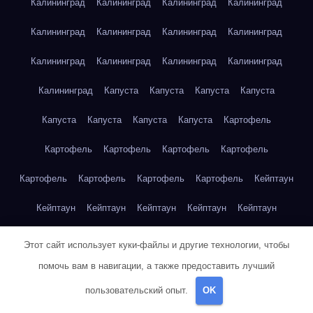
Калининград
Калининград
Калининград
Калининград
Калининград
Калининград
Калининград
Калининград
Калининград
Калининград
Калининград
Калининград
Калининград
Капуста
Капуста
Капуста
Капуста
Капуста
Капуста
Капуста
Капуста
Картофель
Картофель
Картофель
Картофель
Картофель
Картофель
Картофель
Картофель
Картофель
Кейптаун
Кейптаун
Кейптаун
Кейптаун
Кейптаун
Кейптаун
Кейптаун
Кейптаун
Кейптаун
Кейптаун
Кейптаун
Этот сайт использует куки-файлы и другие технологии, чтобы
помочь вам в навигации, а также предоставить лучший
Кейптаун
Кейптаун
Кейптаун
Кейптаун
Кейптаун
пользовательский опыт.
OK
Кейптаун
Кейптаун
Кейптаун
Кейптаун
Кейптаун